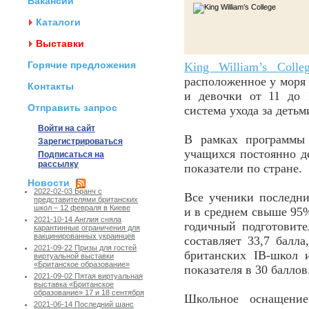
Вакансии
Каталоги
Выставки
Горячие предложения
King William’s Colle
расположенное у моря 
Контакты
и девочки от 11 до 
Отправить запрос
система ухода за деть
Войти на сайт
В рамках программы 
Зарегистрироваться
учащихся постоянно д
Подписаться на
рассылку
показатели по стране.
Новости
2022-02-03 Бранч с
Все ученики последни
представителями британских
школ – 12 февраля в Киеве
и в среднем свыше 95
2021-10-14 Англия сняла
годичный подготовите
карантинные ограничения для
вакцинированных украинцев
составляет 33,7 балл
2021-09-22 Призы для гостей
британских IB-школ 
виртуальной выставки
«Британское образование»
показателя в 30 балло
2021-09-02 Пятая виртуальная
выставка «Британское
образование» 17 и 18 сентября
Школьное оснащение
2021-06-14 Последний шанс