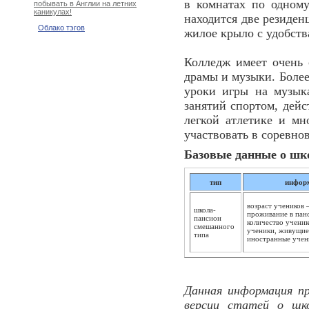
в комнатах по одному
побывать в Англии на летних
каникулах!
находится две резиден
Облако тэгов
жилое крыло с удобств
Колледж имеет очень 
драмы и музыки. Более
уроки игры на музык
занятий спортом, дейс
легкой атлетике и мн
участвовать в соревно
Базовые данные о шк
тип
инфор
возраст учеников –
школа-
проживание в панс
пансион
количество ученик
смешанного
ученики, живущие
типа
иностранные учен
Данная информация пр
версии статей о шк