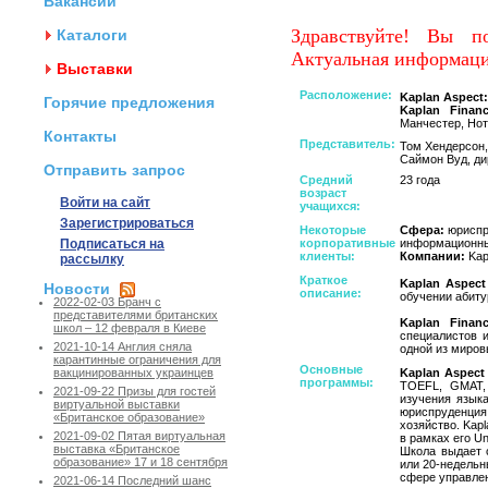
Вакансии
Здравствуйте! Вы п
Каталоги
Актуальная информаци
Выставки
Расположение:
Kaplan Aspect:
Горячие предложения
Kaplan Financ
Манчестер, Нот
Контакты
Представитель:
Том Хендерсон,
Саймон Вуд, дир
Отправить запрос
Средний
23 года
возраст
Войти на сайт
учащихся:
Зарегистрироваться
Некоторые
Сфера:
юриспру
Подписаться на
корпоративные
информационные
клиенты:
Компании:
Kap
рассылку
Краткое
Kaplan Aspec
Новости
описание:
обучении абиту
2022-02-03 Бранч с
представителями британских
Kaplan Finan
школ – 12 февраля в Киеве
специалистов и
2021-10-14 Англия сняла
одной из миров
карантинные ограничения для
Основные
Kaplan Aspect
вакцинированных украинцев
программы:
TOEFL, GMAT, 
2021-09-22 Призы для гостей
изучения язык
виртуальной выставки
юриспруденция
«Британское образование»
хозяйство. Kap
2021-09-02 Пятая виртуальная
в рамках его Un
выставка «Британское
Школа выдает 
образование» 17 и 18 сентября
или 20-недель
сфере управлен
2021-06-14 Последний шанс