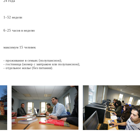
24 года
1–52 недели
6–25 часов в неделю
максимум 15 человек
- проживание в семьях (полупансион);
- гостиница (номер с завтраком или полупансион);
- отдельное жилье (без питания).