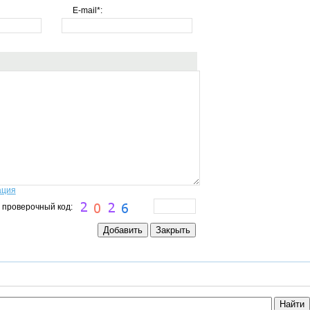
E-mail*:
ация
 проверочный код: