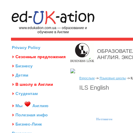
www.edukation.com.ua — образование и
обучение в Англии
Privacy Policy
ОБРАЗОВАТЕ
Сезонные предложения
АНГЛИЯ. ЭК
Бизнесу
Детям
Взрослым
->
Языковые школы
-> I
В школу в Англии
ILS English
Студентам
Мы
Англию
Полезная инфо
Ноттингем
Бизнес-Линк