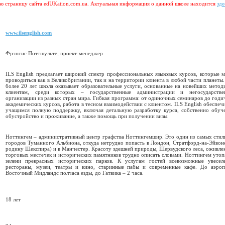
ую страницу сайта edUKation.com.ua. Актуальная информация о данной школе находится
зде
www.ilsenglish.com
Фрэнсис Поттшульте, проект-менеджер
ILS English предлагает широкий спектр профессиональных языковых курсов, которые 
проводиться как в Великобритании, так и на территории клиента в любой части планеты
более 20 лет школа оказывает образовательные услуги, основанные на новейших метод
клиентам, среди которых – государственные администрации и негосударстве
организации из разных стран мира. Гибкая программа: от одиночных семинаров до год
академических курсов, работа в тесном взаимодействии с клиентом. ILS English обеспеч
учащимся полную поддержку, включая детальную разработку курса, собственно обуче
обустройство и проживание, а также помощь при получении визы.
Ноттингем – административный центр графства Ноттингемшир. Это один из самых сти
городов Туманного Альбиона, откуда нетрудно попасть в Лондон, Стратфорд-на-Эйвон
родину Шекспира) и в Манчестер. Красоту здешней природы, Шервудского леса, оживл
торговых местечек и исторических памятников трудно описать словами. Ноттингем утоп
зелени прекрасных исторических парков. К услугам гостей всевозможные увеселе
рестораны, музеи, театры и кино, старинные пабы и современные кафе. До аэроп
Восточный Мидландс полчаса езды, до Гатвика – 2 часа.
18 лет