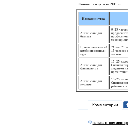
Стоимость и даты на 2011 г.:
Название курса
6–25 часов 
Английский для
продолжите
бизнеса
профессион
межнациона
Профессиональный
21 или 25 ч
комбинированный
15 человек 
курс
занятия.
15–25 часов
Английский для
Специализи
финансистов
акцентом на
презентаций
15–25 часов
Английский для
Специализи
медиков
работников 
Комментарии
написать комментар