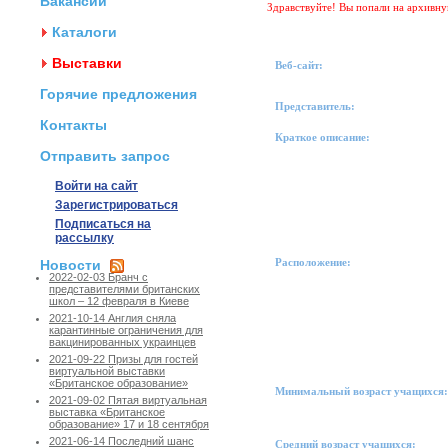
Вакансии
Здравствуйте! Вы попали на архивн
Каталоги
Выставки
Веб-сайт:
Горячие предложения
Представитель:
Контакты
Краткое описание:
Отправить запрос
Войти на сайт
Зарегистрироваться
Подписаться на
рассылку
Расположение:
Новости
2022-02-03 Бранч с
представителями британских
школ – 12 февраля в Киеве
2021-10-14 Англия сняла
карантинные ограничения для
вакцинированных украинцев
2021-09-22 Призы для гостей
виртуальной выставки
«Британское образование»
Минимальный возраст учащихся:
2021-09-02 Пятая виртуальная
выставка «Британское
образование» 17 и 18 сентября
2021-06-14 Последний шанс
Средний возраст учащихся: