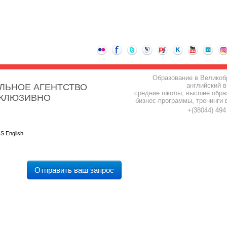
Образование в Великоб
английский в
ЛЬНОЕ АГЕНТСТВО
средние школы, высшее обра
СКЛЮЗИВНО
бизнес-программы, тренинги 
+(38044) 49
LS English
Отправить ваш запрос