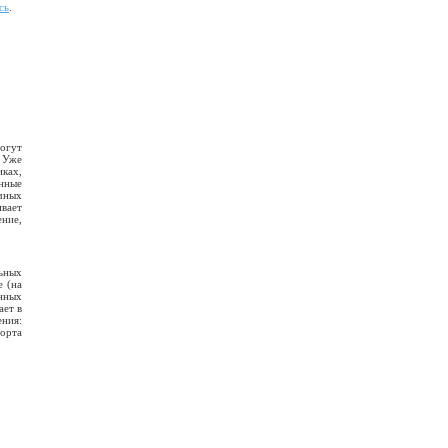
сь
.
могут
. Уже
иках,
нные
ичных
ивает
ние,
льных
е (на
енных
ает в
ния:
орта