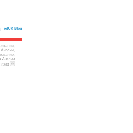
edUK Blog
ритании,
 Англии,
зование,
в Англии
4 2080