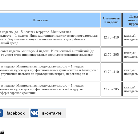
Даты
Стоимость
Описание
начал
в неделю
курса
в неделю, до 15 человек в группе. Минимальная
льность – 1 неделя. Инновационные практические программы для
каждый
£170–410
алов. Улучшение коммуникативных навыков для работы в
понедель
льной среде.
асов в неделю, минимум 4 недели. Интенсивный английский (до
каждый
в группе) плюс индивидуальные специализированные языковые
£
170–205
понедель
 в неделю. Минимальная продолжительность – 1 неделя.
рованные курсы для профессиональных финансистов и банкиров с
каждый
£
170–410
 улучшение навыков по проведению встреч, переговоров и
понедель
.
 в неделю. Минимальная продолжительность – 1 неделя.
каждый
рованные курсы для профессиональных врачей и других
£
170–205
понедель
сферы здравоохранения.
facebook
вконтакте
ий