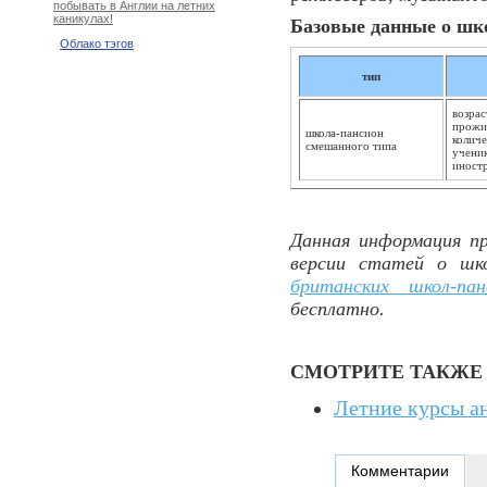
побывать в Англии на летних
каникулах!
Базовые данные о шк
Облако тэгов
тип
возрас
прожив
школа-пансион
количе
смешанного типа
ученик
иност
Данная информация пр
версии статей о шк
британских школ-пан
бесплатно.
СМОТРИТЕ ТАКЖЕ
Летние курсы а
Комментарии