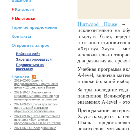
Вакансии
Каталоги
Выставки
Hurtwood House
– эт
Горячие предложения
исключительно на обу
школу в 16 лет, перед
Контакты
этот опыт становится 
Отправить запрос
«Хертвуд Хаус» – мол
исключительно творче
Войти на сайт
Зарегистрироваться
для развития актерско
Подписаться на
Учебная программа вк
рассылку
A-level, включая мате
Новости
а также большой выбор
2022-02-03 Бранч с
представителями британских
школ – 12 февраля в Киеве
За три последние года
2021-10-14 Англия сняла
пансионов Великобри
карантинные ограничения для
вакцинированных украинцев
экзаменах A-level – эт
2021-09-22 Призы для гостей
виртуальной выставки
Преподавание актерск
«Британское образование»
Хаус» находится на оч
2021-09-02 Пятая виртуальная
выставка «Британское
Школа предоставля
образование» 17 и 18 сентября
режиссеров, музыканто
2021-06-14 Последний шанс