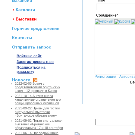
Вакансии
Имя*:
Каталоги
Сообщение*
Выставки
Горячие предложения
Контакты
Отправить запрос
Войти на сайт
Зарегистрироваться
Подписаться на
рассылку
Регистрация
Авториз
Новости
Вв
2022-02-03 Бранч с
представителями британских
школ – 12 февраля в Киеве
2021-10-14 Англия сняла
карантинные ограничения для
вакцинированных украинцев
2021-09-22 Призы для гостей
виртуальной выставки
«Британское образование»
2021-09-02 Пятая виртуальная
выставка «Британское
образование» 17 и 18 сентября
2021-06-14 Последний шанс