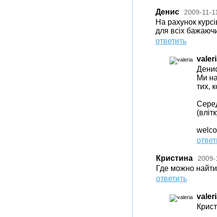
Денис
2009-11-1
На рахунок курсі
для всіх бажаючи
ответить
valer
Денис
Ми на
тих, 
Серед
(вліт
welc
ответ
Кристина
2009-
Где можно найти
ответить
valer
Крист