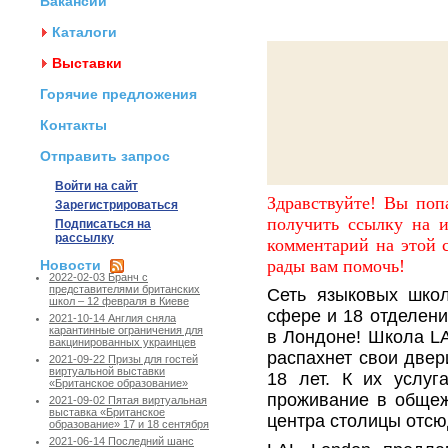
Вакансии
Каталоги
Выставки
Горячие предложения
Контакты
Отправить запрос
Войти на сайт
Здравствуйте! Вы поп
Зарегистрироваться
получить ссылку на и
Подписаться на
рассылку
комментарий на этой с
рады вам помочь!
Новости
2022-02-03 Бранч с
представителями британских
Сеть языковых шко
школ – 12 февраля в Киеве
сфере и 18 отделени
2021-10-14 Англия сняла
карантинные ограничения для
в Лондоне! Школа LA
вакцинированных украинцев
распахнет свои двер
2021-09-22 Призы для гостей
виртуальной выставки
18 лет. К их услуг
«Британское образование»
проживание в общежи
2021-09-02 Пятая виртуальная
выставка «Британское
центра столицы отсю
образование» 17 и 18 сентября
2021-06-14 Последний шанс