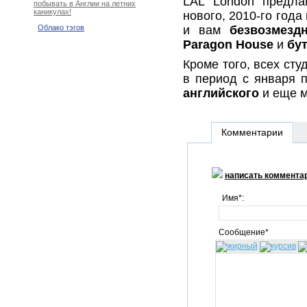
LAL London предла
побывать в Англии на летних
каникулах!
нового, 2010-го года
и вам
безвозмезд
Облако тэгов
Paragon House
и
бу
Кроме того, всех сту
в период с января п
английского
и еще м
Комментарии
написать коммента
Имя*:
Сообщение*