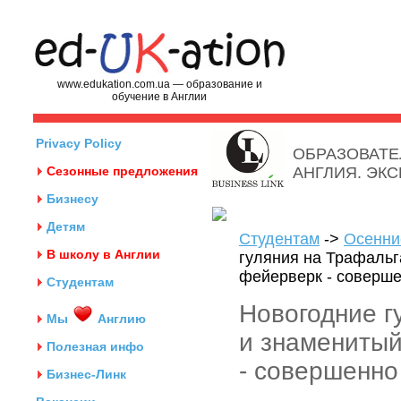
www.edukation.com.ua — образование и
обучение в Англии
Privacy Policy
ОБРАЗОВАТЕ
Сезонные предложения
АНГЛИЯ. ЭК
Бизнесу
Детям
Студентам
->
Осенни
В школу в Англии
гуляния на Трафальг
фейерверк - соверше
Студентам
Новогодние г
Мы
Англию
и знаменитый
Полезная инфо
- совершенно
Бизнес-Линк