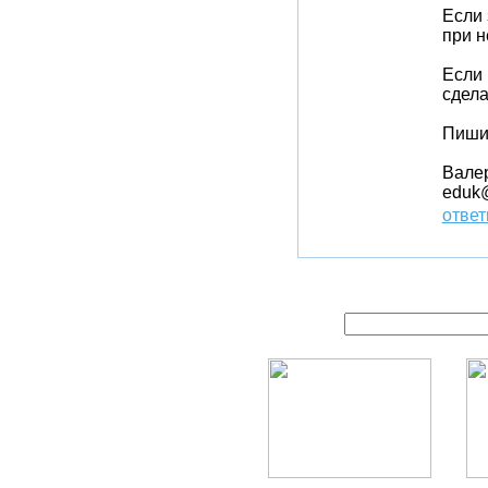
Если 
при н
Если 
сдела
Пишит
Вале
eduk@
ответ