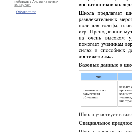
побывать в Англии на летних
воспитанников коллед
каникулах!
Школа предлагает ши
Облако тэгов
развлекательных меро
поле для гольфа, пла
игр. Преподавание муз
на очень высоком у
помогает ученикам вз
силах и способных д
достижениям».
Базовые данные о шк
тип
возраст 
школа-пансион с
проживан
совместным
количест
обучением
ученики,
иностра
Школа участвует в вы
Специальное предлож
Школа предлагает ст