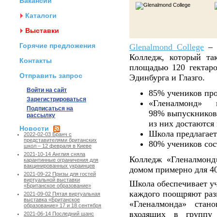
Вакансии
Каталоги
Выставки
Горячие предложения
Glenalmond College
– 
Колледж, который та
Контакты
площадью 120 гектаро
Отправить запрос
Эдинбурга и Глазго.
Войти на сайт
85% учеников про
Зарегистрироваться
«Гленалмонд» 
Подписаться на
98% выпускников
рассылку
из них достаются
Новости
Школа предлагает
2022-02-03 Бранч с
представителями британских
80% учеников сос
школ – 12 февраля в Киеве
2021-10-14 Англия сняла
Колледж «Гленалмонд
карантинные ограничения для
вакцинированных украинцев
домом примерно для 40
2021-09-22 Призы для гостей
виртуальной выставки
Школа обеспечивает уч
«Британское образование»
каждого поощряют раз
2021-09-02 Пятая виртуальная
выставка «Британское
«Гленалмонда» стано
образование» 17 и 18 сентября
входящих в группу
2021-06-14 Последний шанс