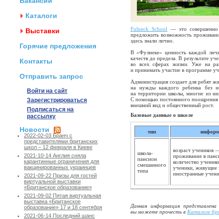
Вакансии
Каталоги
Fulneck School
— это совершенно о
Выставки
предложить возможность проживани
здесь знали лично.
Горячие предложения
В «Фулнеке» ценность каждой личн
качеств до предела. В результате у
Контакты
во всех сферах жизни. Уже на ра
и принимать участие в программе уч
Отправить запрос
Администрация создает для ребят ж
на нужды каждого ребенка без и
Войти на сайт
на территории школы, многие из н
С помощью постоянного поощрения с
Зарегистрироваться
внешний вид и общественный рост.
Подписаться на
Базовые данные о школе
рассылку
Новости
тип
информ
2022-02-03 Бранч с
представителями британских
школ – 12 февраля в Киеве
возраст учеников —
школа-
2021-10-14 Англия сняла
проживание в панси
пансион
карантинные ограничения для
количество ученик
смешанного
вакцинированных украинцев
ученики, живущие 
типа
иностранные учен
2021-09-22 Призы для гостей
виртуальной выставки
«Британское образование»
2021-09-02 Пятая виртуальная
выставка «Британское
Данная информация представлена
образование» 17 и 18 сентября
вы можете прочесть в
Каталоге бр
2021-06-14 Последний шанс