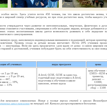
собое место. Здесь учится почти 450 человек, так что школа достаточно велика, 
я и широкий спектр учебных ресурсов, но при этом достаточно мала, чтобы каждого уч
ости утверждается через развитие ее интеллектуальных, творческих, физических и дух
ченики становятся счастливыми, уверенными в себе молодыми людьми, которые добиваются у
нних этапах воспитанникам школы дается возможность развивать в себе лидерские н
енического самоуправления.
изненную среду, наполненную индивидуальным вниманием и поддержкой, которая ориентир
сключения. Уровень ухода за детьми весьма впечатляет. Почти 20% учеников прож
их — иностранцы. Всем им здесь предлагается «дом вдали от дома» в самом широком см
тараний и достижений, учеников побуждают брать на себя ответственность за свое повед
ация об учениках
виды программ
цены
цена обучения 
 от 3 до 19 лет,
£5855—8250 в
A-level, GCSE, GCSE за один год,
оне — с 9 до 19 лет,
триместр,
годичный курс подготовки к A-level,
ов — 447,
депозит —
подготовка к обучению в школе-
в школе — 19%,
£1000,
пансионе, летние курсы
ики — 13%
регистрационн
сбор — £100
 для начального ознакомления. Новые и полные версии статей о школах Великобри
итанских школ-пансионов
на текущий год. Каталог распространяется бесплатно.