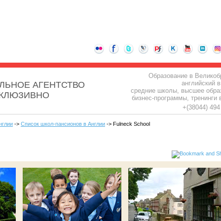
Образование в Великоб
английский в
ЛЬНОЕ АГЕНТСТВО
средние школы, высшее обра
СКЛЮЗИВНО
бизнес-программы, тренинги 
+(38044) 49
нглии
->
Список школ-пансионов в Англии
-> Fulneck School