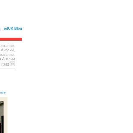
edUK Blog
ритании,
 Англии,
зование,
в Англии
4 2080