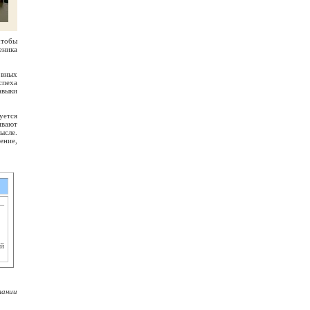
чтобы
еника
овных
спеха
авыки
уется
ивают
ысле.
ение,
—
ый
тании