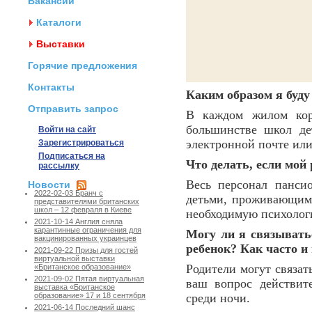
Вакансии
Каталоги
Выставки
Горячие предложения
Контакты
Каким образом я буду
Отправить запрос
В каждом жилом кор
большинстве школ де
Войти на сайт
электронной почте или
Зарегистрироваться
Подписаться на
Что делать, если мой 
рассылку
Весь персонал панси
Новости
2022-02-03 Бранч с
детьми, проживающими
представителями британских
школ – 12 февраля в Киеве
необходимую психолог
2021-10-14 Англия сняла
карантинные ограничения для
Могу ли я связывать
вакцинированных украинцев
ребенок?
Как часто и
2021-09-22 Призы для гостей
виртуальной выставки
Родители могут связат
«Британское образование»
2021-09-02 Пятая виртуальная
ваш вопрос действите
выставка «Британское
среди ночи.
образование» 17 и 18 сентября
2021-06-14 Последний шанс