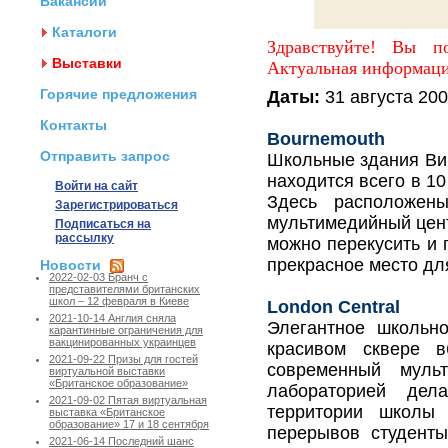
Вакансии
Каталоги
Здравствуйте! Вы п
Выставки
Актуальная информаци
Горячие предложения
Даты:
31 августа 200
Контакты
Bournemouth
Отправить запрос
Школьные здания Ви
находится всего в 1
Войти на сайт
Здесь расположен
Зарегистрироваться
мультимедийный цен
Подписаться на
рассылку
можно перекусить и 
прекрасное место дл
Новости
2022-02-03 Бранч с
представителями британских
школ – 12 февраля в Киеве
London Central
2021-10-14 Англия сняла
Элегантное школьн
карантинные ограничения для
вакцинированных украинцев
красивом сквере в
2021-09-22 Призы для гостей
современный муль
виртуальной выставки
«Британское образование»
лабораторией де
2021-09-02 Пятая виртуальная
территории школы
выставка «Британское
образование» 17 и 18 сентября
перерывов студенты
2021-06-14 Последний шанс