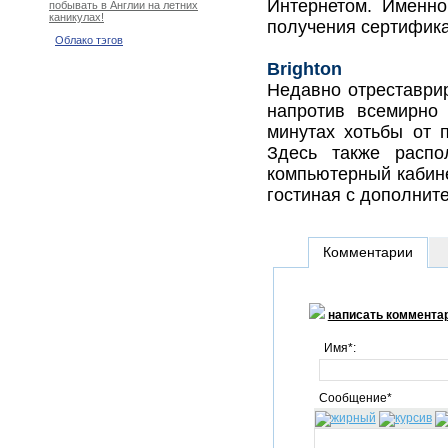
Интернетом. Именн
побывать в Англии на летних
каникулах!
получения сертифика
Облако тэгов
Brighton
Недавно отреставри
напротив всемирно 
минутах хотьбы от 
Здесь также распо
компьютерный кабине
гостиная с дополнит
Комментарии
написать коммента
Имя*:
Сообщение*