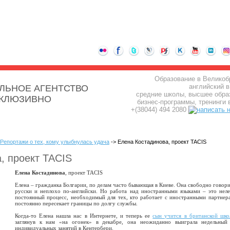
Образование в Великоб
английский в
ЛЬНОЕ АГЕНТСТВО
средние школы, высшее обра
СКЛЮЗИВНО
бизнес-программы, тренинги 
+(38044) 494 2080
Репортажи о тех, кому улыбнулась удача
-> Елена Костадинова, проект TACIS
, проект TACIS
Елена Костадинова
, проект TACIS
Елена – гражданка Болгарии, по делам часто бывающая в Киеве. Она свободно говори
русски и неплохо по-английски. Но работа над иностранными языками – это неле
постоянный процесс, необходимый для тех, кто работает с иностранными партнер
постоянно пересекает границы по долгу службы.
Когда-то Елена нашла нас в Интернете, и теперь ее
сын учится в британской шко
заглянув к нам «на огонек» в декабре, она неожиданно выиграла недельный
индивидуальных занятий в Кентербери.