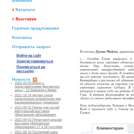
Вакансии
Каталоги
Выставки
Горячие предложения
Контакты
Отправить запрос
Из письма
Джона Майлза
, директор
Войти на сайт
«... Сегодня Елена вернулась 
Зарегистрироваться
доставило всем огромное
удоволь
тоже. Она, безусловно, сильн
Подписаться на
интенсивной четырехдневной инд
рассылку
жила в доме моих друзей. В понедел
мы все вместе поужинали. Во вторн
Новости
Кентербери и рассказал об удивите
2022-02-03 Бранч с
ей удалось попасть на хоровую сл
представителями британских
известных хористов Собора. Я
школ – 12 февраля в Киеве
которой в нашем саду вы видите Ел
Гэир. А вторая фотография не та
2021-10-14 Англия сняла
сделал со своего мобильного телефо
карантинные ограничения для
вакцинированных украинцев
Хочу поблагодарить Татьяну и Ва
2021-09-22 Призы для гостей
Киев в прошлом году и Савину за
виртуальной выставки
Елены».
«Британское образование»
2021-09-02 Пятая виртуальная
выставка «Британское
образование» 17 и 18 сентября
Комментарии
2021-06-14 Последний шанс