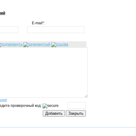
рий
E-mail*:
ация
едите проверочный код: