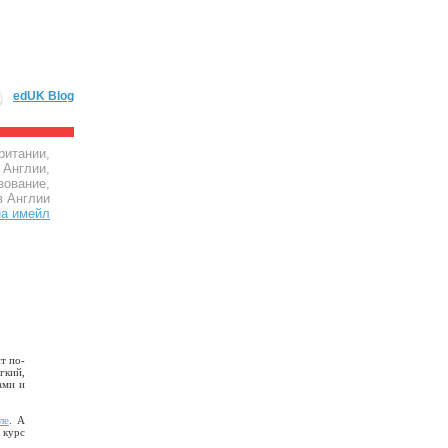
edUK Blog
ритании,
 Англии,
зование,
в Англии
т по-
гкий,
ами и
ле
. А
 курс