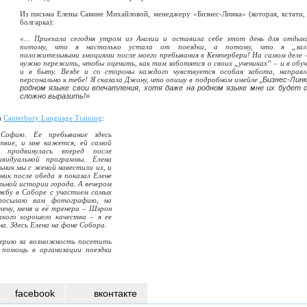
Из письма Елены Савине Михайловой, менеджеру «Бизнес-Линка» (которая, кстати,
болгарка):
«... Приехала сегодня утром из Англии и оставила себе этот день для отдых
потому, что я настолько устала от поездки, а потому, что я „зал
положительными эмоциями после моего пребывания в Кентербери! На самом деле 
нужно пережить, чтобы оценить, как там заботятся о своих „учениках“ – и в обуч
и в быту. Везде и со стороны каждого чувствуется особая забота, направл
персонально к тебе! Я сказала Джону, что опишу в подробном имейле
„
Бизнес-Линк
родном языке свои впечатления, хотя даже на родном языке мне их будет 
сложно выразить!»
а
Canterbury Language Training
:
в Софию. Ее пребывание здесь
ствие, и мне кажется, ей самой
о продвинулась вперед после
ивидуальной программы. Елена
ьник мы с женой навестили их, и
ик после обеда я показал Елене
льной истории города. А вечером
ужбу в Соборе с участием самых
 посылаю вам фотографию, на
ену, меня и её тренера – Шэрон
кого хорошего качества – я ее
на. Здесь Елена на фоне Собора.
лерию за возможность посетить
 помощь в организации поездки
facebook
вконтакте