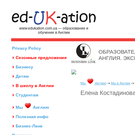
www.edukation.com.ua — образование и
обучение в Англии
Privacy Policy
ОБРАЗОВАТЕ
Сезонные предложения
АНГЛИЯ. ЭК
Бизнесу
Детям
Мы
Англию
->
Мы в Англии
->
В школу в Англии
Елена Костадинова
Студентам
Мы
Англию
Полезная инфо
Бизнес-Линк