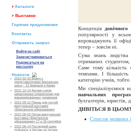
Каталоги
Выставки
Горячие предложения
Концепція
довічного
Контакты
популярності у всьом
впроваджують її офі
Отправить запрос
тепер – зовсім ні.
Войти на сайт
Сума знань людства 
Зарегистрироваться
отриманих студентом,
Подписаться на
рассылку
Саме тому кількість 
темпами. І більшіст
Новости
2022-02-03 Бранч с
категорію учнів, тобто
представителями британских
школ – 12 февраля в Киеве
Ми спеціалізуємося 
2021-10-14 Англия сняла
навчальних програ
карантинные ограничения для
вакцинированных украинцев
бухгалтерів, юристів, 
2021-09-22 Призы для гостей
виртуальной выставки
ДИВІТЬСЯ В ЦЬОМУ
«Британское образование»
2021-09-02 Пятая виртуальная
Список мовних 
выставка «Британское
образование» 17 и 18 сентября
2021-06-14 Последний шанс
побывать в Англии на летних