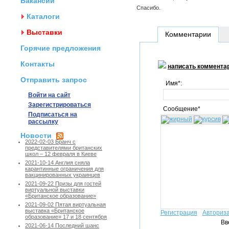
Вакансии
Спасибо.
Каталоги
Выставки
Комментарии
Горячие предложения
Контакты
написать коммента
Отправить запрос
Имя*:
Войти на сайт
Зарегистрироваться
Сообщение*
Подписаться на
рассылку
Новости
2022-02-03 Бранч с
представителями британских
школ – 12 февраля в Киеве
2021-10-14 Англия сняла
карантинные ограничения для
вакцинированных украинцев
2021-09-22 Призы для гостей
виртуальной выставки
«Британское образование»
2021-09-02 Пятая виртуальная
выставка «Британское
Регистрация
Авториз
образование» 17 и 18 сентября
Вв
2021-06-14 Последний шанс