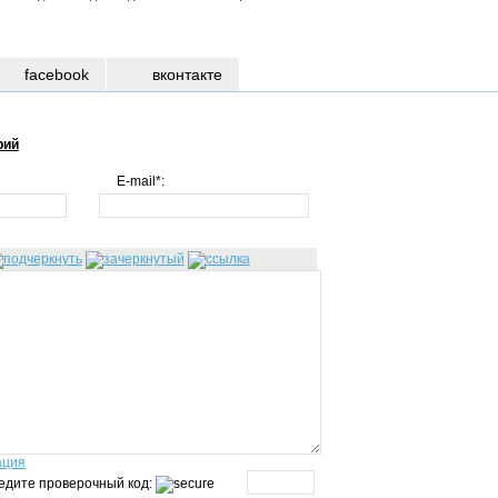
facebook
вконтакте
рий
E-mail*:
ация
едите проверочный код: