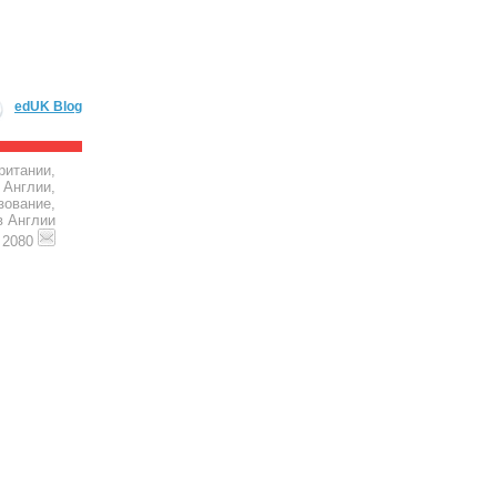
edUK Blog
ритании,
 Англии,
зование,
в Англии
4 2080