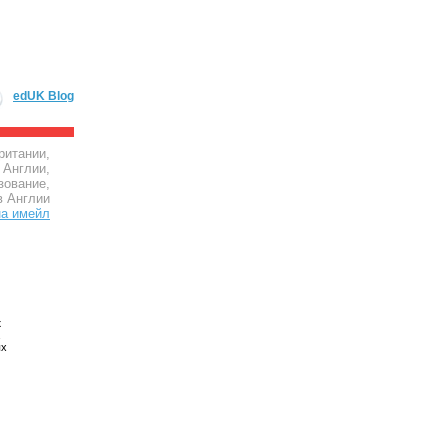
edUK Blog
ритании,
 Англии,
зование,
в Англии
х
ых