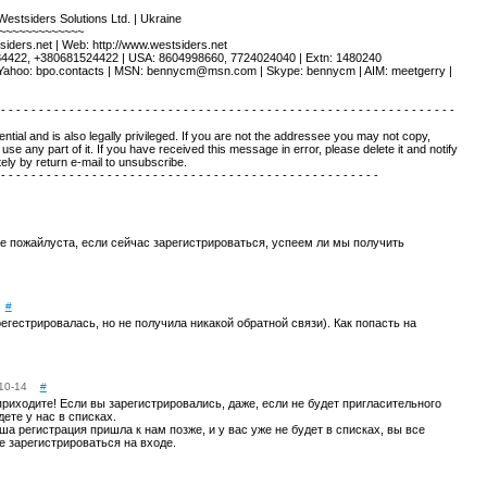
estsiders Solutions Ltd. | Ukraine
~~~~~~~~~~~~~
siders.net | Web: http://www.westsiders.net
4422, +380681524422 | USA: 8604998660, 7724024040 | Extn: 1480240
 Yahoo: bpo.contacts | MSN: bennycm@msn.com | Skype: bennycm | AIM: meetgerry |
 - - - - - - - - - - - - - - - - - - - - - - - - - - - - - - - - - - - - - - - - - - - - - - - - - - - - - - - - - - - -
dential and is also legally privileged. If you are not the addressee you may not copy,
use any part of it. If you have received this message in error, please delete it and notify
ely by return e-mail to unsubscribe.
 - - - - - - - - - - - - - - - - - - - - - - - - - - - - - - - - - - - - - - - - - - - - - - - - - -
е пожайлуста, если сейчас зарегистрироваться, успеем ли мы получить
#
егестрировалась, но не получила никакой обратной связи). Как попасть на
10-14
#
приходите! Если вы зарегистрировались, даже, если не будет пригласительного
дете у нас в списках.
ша регистрация пришла к нам позже, и у вас уже не будет в списках, вы все
е зарегистрироваться на входе.