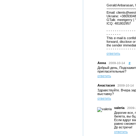
Gerald Anbarasan, W
~~~~~~~~~~~~~~~~
Email: clients@west
Ukraine: +38093048
GTalk: meetgerry |
ICQ: 481802957
- - - - - - - - - - - - - -
- - - - - - -
This e-mail is confi
forward, disclose or 
the sender immediat
- - - - - - - - - - - - - -
ответить
Анна
2009-10-14
#
Добрый день, Подскажит
пригласительные?
ответить
Анастасия
2009-10-14
Здравствуйте. Вчера зар
выставку?
ответить
valeria
2009-
Дорогие все, 
билета, вы бу
Если вдруг ва
равно сможет
До встречи!
ответить