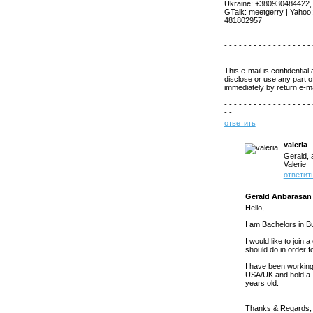
Ukraine: +380930484422,
GTalk: meetgerry | Yahoo
481802957
- - - - - - - - - - - - - - - - - - 
- -
This e-mail is confidential
disclose or use any part of
immediately by return e-ma
- - - - - - - - - - - - - - - - - - 
- -
ответить
valeria
Gerald, 
Valerie
ответит
Gerald Anbarasan
Hello,
I am Bachelors in Bu
I would like to join
should do in order f
I have been working
USA/UK and hold a 1
years old.
Thanks & Regards,