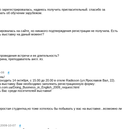
о зарегестрировалась, надеюсь получить пригласительный. спасибо за
ать об обучении зарубежом.
ировалась на сайте, но никакого подтверждения регистрации не получила. Есть
ь выставку на даный момент?
проведения встречи и ее длительность?
ина, преподаватель англ. яз.
-08
#
нь!
ходить 14 октября, с 15.00 до 20.00 в отеле Radisson (ул.Ярославов Вал, 22).
а выставку Вам необходимо заполнить регистрационную форму:
on.com.ua/Doing_Business_in_English_2009_request.html
 Вас среди посетителей выставки!
ростая студентка,но тоже хотелось бы побывать у вас на выставке...возможно ли
2009-10-07
#