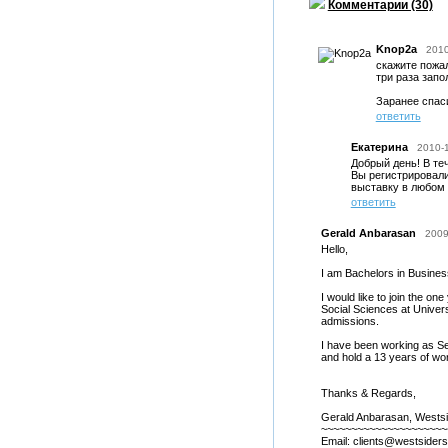
Комментарии (30)
Knop2a
2010
скажите пожал
три раза запо
Заранее спас
ответить
Екатерина
2010-
Добрый день! В те
Вы регистрировали
выставку в любом 
ответить
Gerald Anbarasan
2009
Hello,
I am Bachelors in Business
I would like to join the o
Social Sciences at Univer
admissions.
I have been working as S
and hold a 13 years of wo
Thanks & Regards,
Gerald Anbarasan, Westsid
~~~~~~~~~~~~~~~~~~~~~
Email: clients@westsiders