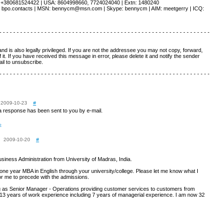
 +380681524422 | USA: 8604998660, 7724024040 | Extn: 1480240
: bpo.contacts | MSN: bennycm@msn.com | Skype: bennycm | AIM: meetgerry | ICQ:
- - - - - - - - - - - - - - - - - - - - - - - - - - - - - - - - - - - - - - - - - - - - - - - - - - - - - - - - - - - - -
 and is also legally privileged. If you are not the addressee you may not copy, forward,
 it. If you have received this message in error, please delete it and notify the sender
il to unsubscribe.
- - - - - - - - - - - - - - - - - - - - - - - - - - - - - - - - - - - - - - - - - - - - - - - - - - - - - - - - - - - - -
2009-10-23
#
a response has been sent to you by e-mail.
ь
2009-10-20
#
siness Administration from University of Madras, India.
 a one year MBA in English through your university/college. Please let me know what I
or me to precede with the admissions.
 as Senior Manager - Operations providing customer services to customers from
3 years of work experience including 7 years of managerial experience. I am now 32