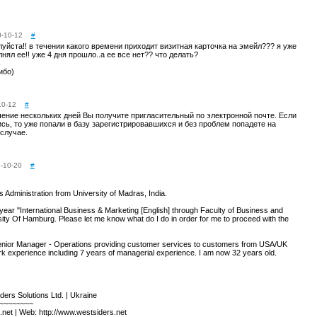
-10-12
#
уйста!! в течении какого времени приходит визитная карточка на эмейл??? я уже
лнял ее!! уже 4 дня прошло..а ее все нет?? что делать?
ибо)
10-12
#
чение нескольких дней Вы получите пригласительный по электронной почте. Если
сь, то уже попали в базу зарегистрировавшихся и без проблем попадете на
случае.
-10-20
#
 Administration from University of Madras, India.
ne year "International Business & Marketing [English] through Faculty of Business and
sity Of Hamburg. Please let me know what do I do in order for me to proceed with the
enior Manager - Operations providing customer services to customers from USA/UK
rk experience including 7 years of managerial experience. I am now 32 years old.
ers Solutions Ltd. | Ukraine
~~~~~~~~
.net | Web: http://www.westsiders.net