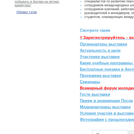
специалистов по развитию перс
побывать в Англии на летних
сотрудников международных к
каникулах!
сотрудников компаний, работа
Облако тэгов
руководителей и менеджеров, 
студентов, планирующих между
Смотрите также
Зарегистрируйтесь
– в
!!
Организаторы выставки
Актуальность и цели
Участники выставки
Какие учебные программы 
Беcплатные поездки в Анг
Программа выставки
Семинары
Всемирный форум молодеж
Гости выставки
Прием в резиденции Посла
Медиапартнеры выставки
Условия участия в выставк
Фотографии с прошлогодне