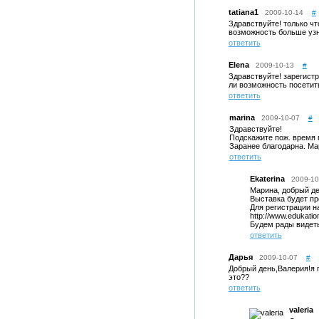
tatiana1
2009-10-14
#
Здравствуйте! только чт
возможность больше узн
ответить
Elena
2009-10-13
#
Здравствуйте! зарегистр
ли возможность посетит
ответить
marina
2009-10-07
#
Здравствуйте!
Подскажите пож. время 
Заранее благодарна. Мар
ответить
Ekaterina
2009-10
Марина, добрый де
Выставка будет про
Для регистрации н
http://www.edukati
Будем рады видеть
ответить
Дарья
2009-10-07
#
Добрый день,Валерия!я п
это??
ответить
valeria