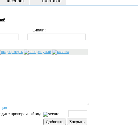
facebook
вконтакте
рий
E-mail*:
ация
едите проверочный код: