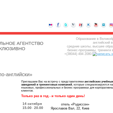
Образование в Великоб
английский в
ЛЬНОЕ АГЕНТСТВО
средние школы, высшее обра
СКЛЮЗИВНО
бизнес-программы, тренинги 
+(38044) 494 2080
по-английски»
Приглашаем Вас на встречу с представителями
английских учебны
заведений и тренинговых компаний
, которые специализируются на
языковых, профессиональных и бизнес программах для корпоративн
клиентов.
Только раз в год - и только один день!
14 октября
отель «Рэдиссон»
15.00
20.00
-
Ярославов Вал, 22, Киев