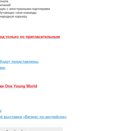
онала
омпаний
ющих с иностранными партнерами
обучающих свои команды
народную карьеру
ход только по пригласительным
будут представлены
лию
и One Young World
е
й выставки «Бизнес по-анг
лий
ски»