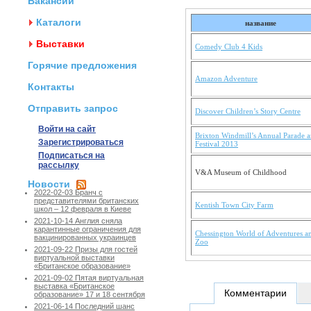
Вакансии
Каталоги
название
Выставки
Comedy Club 4 Kids
Горячие предложения
Amazon Adventure
Контакты
Отправить запрос
Discover Children’s Story Centre
Войти на сайт
Brixton Windmill’s Annual Parade 
Зарегистрироваться
Festival 2013
Подписаться на
рассылку
V&A Museum of Childhood
Новости
2022-02-03 Бранч с
представителями британских
Kentish Town City Farm
школ – 12 февраля в Киеве
2021-10-14 Англия сняла
карантинные ограничения для
Chessington World of Adventures a
вакцинированных украинцев
Zoo
2021-09-22 Призы для гостей
виртуальной выставки
«Британское образование»
2021-09-02 Пятая виртуальная
выставка «Британское
Комментарии
образование» 17 и 18 сентября
2021-06-14 Последний шанс