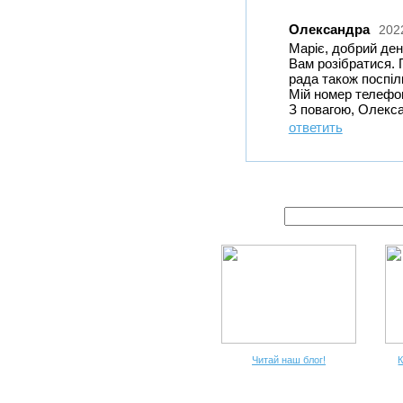
Олександра
202
Маріє, добрий ден
Вам розібратися. 
рада також поспіл
Мій номер телефо
З повагою, Олекс
ответить
Читай наш блог!
К