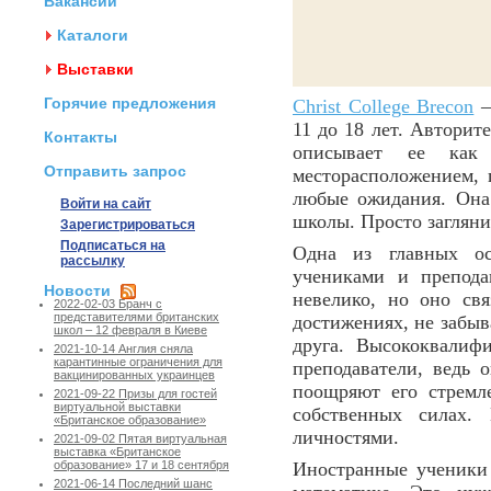
Вакансии
Каталоги
Выставки
Горячие предложения
Christ College Brecon
–
11 до 18 лет. Авторит
Контакты
описывает ее как
Отправить запрос
месторасположением, г
любые ожидания. Она
Войти на сайт
школы. Просто загляни
Зарегистрироваться
Подписаться на
Одна из главных о
рассылку
учениками и препода
Новости
невелико, но оно св
2022-02-03 Бранч с
представителями британских
достижениях, не забыв
школ – 12 февраля в Киеве
друга. Высококвалиф
2021-10-14 Англия сняла
карантинные ограничения для
преподаватели, ведь 
вакцинированных украинцев
поощряют его стремл
2021-09-22 Призы для гостей
виртуальной выставки
собственных силах.
«Британское образование»
личностями.
2021-09-02 Пятая виртуальная
выставка «Британское
Иностранные ученики
образование» 17 и 18 сентября
2021-06-14 Последний шанс