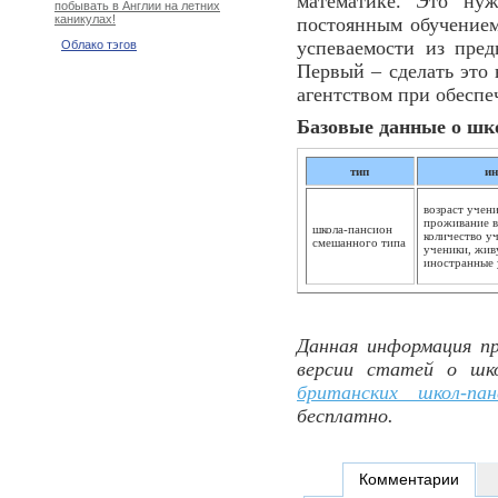
математике. Это нуж
побывать в Англии на летних
каникулах!
постоянным обучением
успеваемости из пре
Облако тэгов
Первый – сделать это 
агентством при обеспе
Базовые данные о шк
тип
и
возраст учени
проживание в 
школа-пансион
количество уч
смешанного типа
ученики, жив
иностранные 
Данная информация пр
версии статей о шк
британских школ-пан
бесплатно.
Комментарии