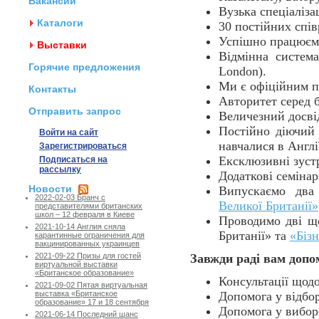
Вакансии
Вузька спеціалізац
Каталоги
30 постійних спі
Успішно працюємо
Выставки
Відмінна система
Горячие предложения
London).
Ми є офіційним п
Контакты
Авторитет серед 
Отправить запрос
Величезний досвід 
Постійно діючий 
Войти на сайт
навчалися в Англі
Зарегистрироваться
Ексклюзивні зустр
Подписаться на
рассылку
Додаткові семінари
Новости
Випускаємо два
2022-02-03 Бранч с
Великої Британії»
представителями британских
школ – 12 февраля в Киеве
Проводимо дві що
2021-10-14 Англия сняла
Британії» та
«Бізн
карантинные ограничения для
вакцинированных украинцев
Завжди раді вам допо
2021-09-22 Призы для гостей
виртуальной выставки
«Британское образование»
Консультації щодо
2021-09-02 Пятая виртуальная
Допомога у відбор
выставка «Британское
образование» 17 и 18 сентября
Допомога у виборі
2021-06-14 Последний шанс