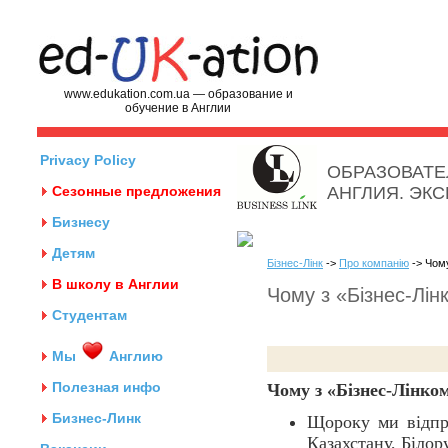
www.edukation.com.ua — образование и
обучение в Англии
Privacy Policy
ОБРАЗОВАТЕ
Сезонные предложения
АНГЛИЯ. ЭК
Бизнесу
Детям
Бізнес-Лінк
->
Про компанію
-> Чому
В школу в Англии
Чому з «Бізнес-Лін
Студентам
Мы
Англию
Полезная инфо
Чому з «Бізнес-Лінко
Бизнес-Линк
Щороку ми відпра
Казахстану, Білор