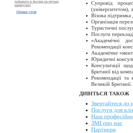
побывать в Англии на летних
Супровід проце
каникулах!
(університетом), 
Облако тэгов
Візова підтримка д
Організація перел
Туристичні послу
Послуги переклада
«Академічні дос
Рекомендації конс
Академічне «менто
Юридичні консуль
Консультації що
Британії від комп
Рекомендації та 
Великій Британії.
ДИВІТЬСЯ ТАКОЖ
Звертайтеся до 
Послуги для клі
Наш професійни
ЗМІ про нас
Партнери