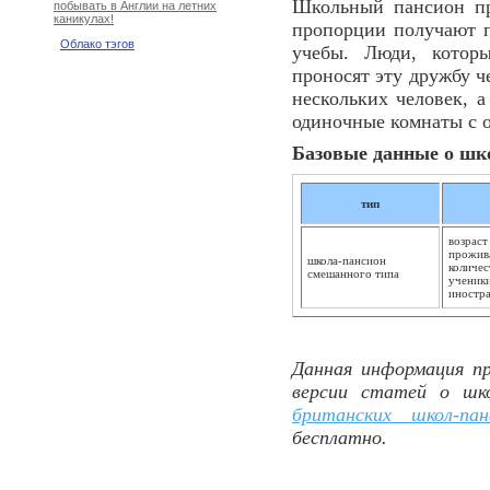
Школьный пансион пр
побывать в Англии на летних
каникулах!
пропорции получают п
Облако тэгов
учебы. Люди, котор
проносят эту дружбу ч
нескольких человек, 
одиночные комнаты с 
Базовые данные о шк
тип
возраст
прожива
школа-пансион
количес
смешанного типа
ученики
иностр
Данная информация пр
версии статей о шк
британских школ-пан
бесплатно.