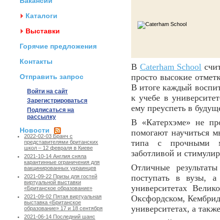
Вакансии
Каталоги
Выставки
Горячие предложения
Контакты
В
Caterham School
счит
просто высокие отметк
Отправить запрос
В итоге каждый воспи
Войти на сайт
к учебе в университе
Зарегистрироваться
ему преуспеть в будущ
Подписаться на
рассылку
В «Катерхэме» не про
Новости
помогают научиться м
2022-02-03 Бранч с
типа с прочными м
представителями британских
школ – 12 февраля в Киеве
заботливой и стимули
2021-10-14 Англия сняла
карантинные ограничения для
Отличные результаты
вакцинированных украинцев
поступать в вузы, 
2021-09-22 Призы для гостей
виртуальной выставки
университетах Велик
«Британское образование»
Оксфордском, Кембрид
2021-09-02 Пятая виртуальная
выставка «Британское
университетах, а такж
образование» 17 и 18 сентября
2021-06-14 Последний шанс