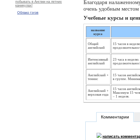
Благодаря налаженному
побывать в Англии на летних
каникулах!
очень удобным местом 
Облако тэгов
Учебные курсы и цены
название
курса
Общий
15 часов в недел
английский
продолжительност
Интенсивный
23 часа в неделю
английский
продолжительност
Английский +
15 часов английск
теннис
в группе. Миним
15 часов английс
Английский +
Максимум 15 чел
верховая езда
– 1 неделя
.
Комментарии
написать коммента