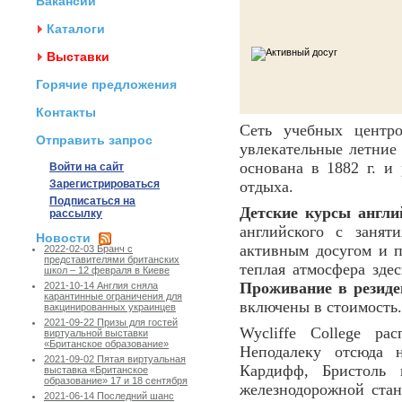
Вакансии
Каталоги
Выставки
Горячие предложения
Контакты
Сеть учебных цент
Отправить запрос
увлекательные летние 
основана в 1882 г. и
Войти на сайт
Зарегистрироваться
отдыха.
Подписаться на
Детские курсы англи
рассылку
английского с занят
Новости
активным досугом и п
2022-02-03 Бранч с
представителями британских
теплая атмосфера зде
школ – 12 февраля в Киеве
Проживание в резиде
2021-10-14 Англия сняла
карантинные ограничения для
включены в стоимость.
вакцинированных украинцев
2021-09-22 Призы для гостей
Wycliffe College ра
виртуальной выставки
«Британское образование»
Неподалеку отсюда н
2021-09-02 Пятая виртуальная
Кардифф, Бристоль
выставка «Британское
образование» 17 и 18 сентября
железнодорожной ста
2021-06-14 Последний шанс