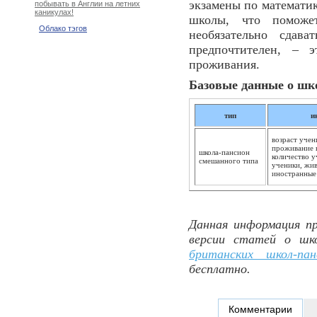
экзамены по математик
побывать в Англии на летних
каникулах!
школы, что поможе
Облако тэгов
необязательно сдав
предпочтителен, – 
проживания.
Базовые данные о шк
тип
и
возраст учени
проживание в
школа-пансион
количество у
смешанного типа
ученики, жив
иностранные
Данная информация пр
версии статей о шк
британских школ-пан
бесплатно.
Комментарии