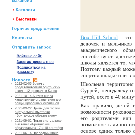
Вакансии
Каталоги
Выставки
Горячие предложения
Box Hill School
– это 
Контакты
девочек и мальчиков
Отправить запрос
академического обр
способствуют достиж
Войти на сайт
Зарегистрироваться
школы является то, чт
Подписаться на
Поэтому каждый может 
рассылку
спортплощадке или в 
Новости
Школьная территория 
2022-02-03 Бранч с
представителями британских
Суррей, неподалеку 
школ – 12 февраля в Киеве
путей, всего в 40 мину
2021-10-14 Англия сняла
карантинные ограничения для
вакцинированных украинцев
Как правило, детей 
2021-09-22 Призы для гостей
возможности руководст
виртуальной выставки
«Британское образование»
его родителями или 
2021-09-02 Пятая виртуальная
возможность лично ос
выставка «Британское
образование» 17 и 18 сентября
основе одних только 
2021-06-14 Последний шанс