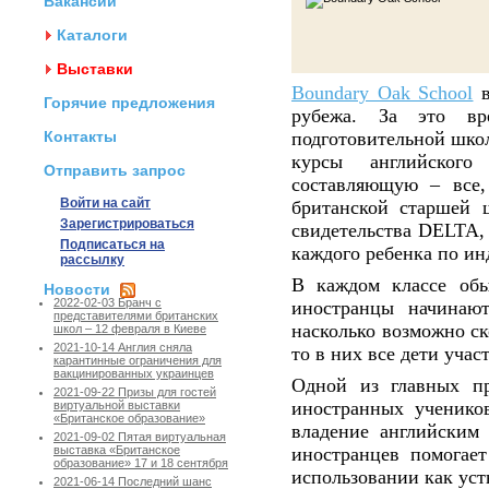
Вакансии
Каталоги
Выставки
Boundary Oak School
в
Горячие предложения
рубежа. За это вр
Контакты
подготовительной шко
курсы английского
Отправить запрос
составляющую – все,
Войти на сайт
британской старшей 
Зарегистрироваться
свидетельства DELTA,
Подписаться на
каждого ребенка по ин
рассылку
В каждом классе обы
Новости
2022-02-03 Бранч с
иностранцы начинают
представителями британских
насколько возможно ск
школ – 12 февраля в Киеве
2021-10-14 Англия сняла
то в них все дети учас
карантинные ограничения для
вакцинированных украинцев
Одной из главных п
2021-09-22 Призы для гостей
иностранных учеников
виртуальной выставки
«Британское образование»
владение английским
2021-09-02 Пятая виртуальная
иностранцев помогает
выставка «Британское
образование» 17 и 18 сентября
использовании как уст
2021-06-14 Последний шанс