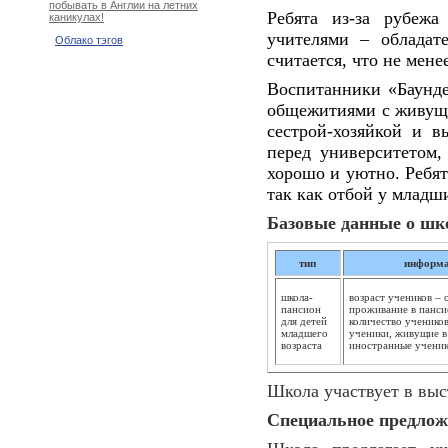
побывать в Англии на летних
Ребята из-за рубеж
каникулах!
учителями – облада
Облако тэгов
считается, что не мене
Воспитанники «Баунде
общежитиями с живущи
сестрой-хозяйкой и 
перед университетом,
хорошо и уютно. Ребят
так как отбой у младш
Базовые данные о шк
тип
информа
школа-
возраст учеников – о
пансион
проживание в пансио
для детей
количество учеников
младшего
ученики, живущие в
возраста
иностранные учени
Школа участвует в вы
Специальное предлож