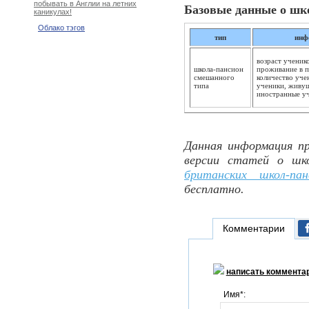
побывать в Англии на летних
Базовые данные о шк
каникулах!
Облако тэгов
тип
инф
возраст ученико
школа-пансион
проживание в па
смешанного
количество уче
типа
ученики, живущ
иностранные у
Данная информация пр
версии статей о шк
британских школ-пан
бесплатно.
Комментарии
написать коммента
Имя*: