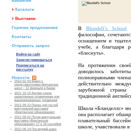
Вакансии
Каталоги
Выставки
Горячие предложения
В
Blundell’s School
т
философии, сочетаютс
Контакты
оснащением и тщатель
Отправить запрос
учебе, а благодаря 
«блеснуть».
Войти на сайт
Зарегистрироваться
На протяжении своей
Подписаться на
рассылку
доводилось заботить
полноправными членам
Новости
2022-02-03 Бранч с
действительно между
представителями британских
школ – 12 февраля в Киеве
зарубежной страны 
2021-10-14 Англия сняла
традиционной английск
карантинные ограничения для
вакцинированных украинцев
2021-09-22 Призы для гостей
Школа «Бланделлс» мож
виртуальной выставки
«Британское образование»
она располагает обши
2021-09-02 Пятая виртуальная
плавательный бассей
выставка «Британское
образование» 17 и 18 сентября
школе, учавствовали в
2021-06-14 Последний шанс