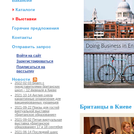
Вакансии
Каталоги
Выставки
Горячие предложения
Контакты
Отправить запрос
Войти на сайт
Зарегистрироваться
Подписаться на
рассылку
Новости
2022-02-03 Бранч с
представителями британских
школ – 12 февраля в Киеве
2021-10-14 Англия сняла
карантинные ограничения для
вакцинированных украинцев
Британцы в Киеве
2021-09-22 Призы для гостей
виртуальной выставки
«Британское образование»
2021-09-02 Пятая виртуальная
выставка «Британское
образование» 17 и 18 сентября
2021-06-14 Последний шанс