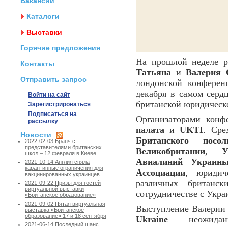
Вакансии
Каталоги
Выставки
Горячие предложения
На прошлой неделе ру
Контакты
Татьяна
и
Валерия 
Отправить запрос
лондонской конфере
декабря в самом серд
Войти на сайт
британской юридичес
Зарегистрироваться
Подписаться на
Организаторами кон
рассылку
палата
и
UKTI
. Сре
Новости
Британского посо
2022-02-03 Бранч с
представителями британских
Великобритании
,
У
школ – 12 февраля в Киеве
Авиалиний Украин
2021-10-14 Англия сняла
карантинные ограничения для
Ассоциации
, юриди
вакцинированных украинцев
различных британс
2021-09-22 Призы для гостей
виртуальной выставки
сотрудничестве с Укра
«Британское образование»
2021-09-02 Пятая виртуальная
Выступление Валерии
выставка «Британское
образование» 17 и 18 сентября
Ukraine
– неожиданн
2021-06-14 Последний шанс