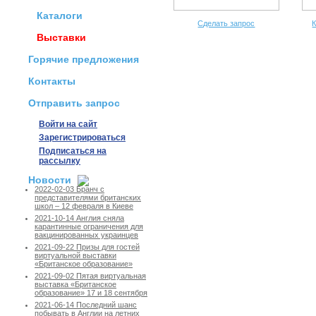
Каталоги
Сделать запрос
К
Выставки
Горячие предложения
Контакты
Отправить запрос
Войти на сайт
Зарегистрироваться
Подписаться на
рассылку
Новости
2022-02-03 Бранч с
представителями британских
школ – 12 февраля в Киеве
2021-10-14 Англия сняла
карантинные ограничения для
вакцинированных украинцев
2021-09-22 Призы для гостей
виртуальной выставки
«Британское образование»
2021-09-02 Пятая виртуальная
выставка «Британское
образование» 17 и 18 сентября
2021-06-14 Последний шанс
побывать в Англии на летних