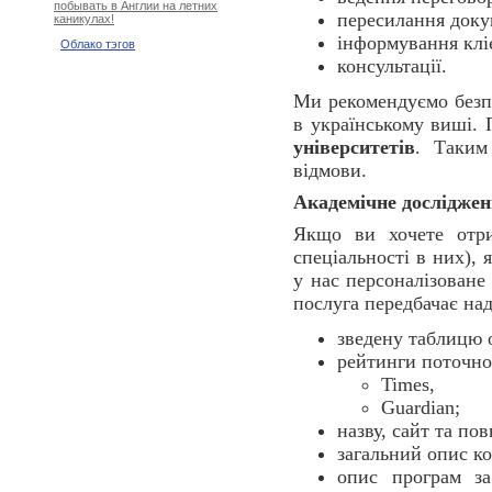
побывать в Англии на летних
пересилання доку
каникулах!
інформування кліє
Облако тэгов
консультації.
Ми рекомендуємо безпо
в українському виші. 
університетів
. Таким
відмови.
Академічне дослідже
Якщо ви хочете отр
спеціальності в них),
у нас персоналізован
послуга передбачає над
зведену таблицю 
рейтинги поточно
Times,
Guardian;
назву, сайт та по
загальний опис к
опис програм з