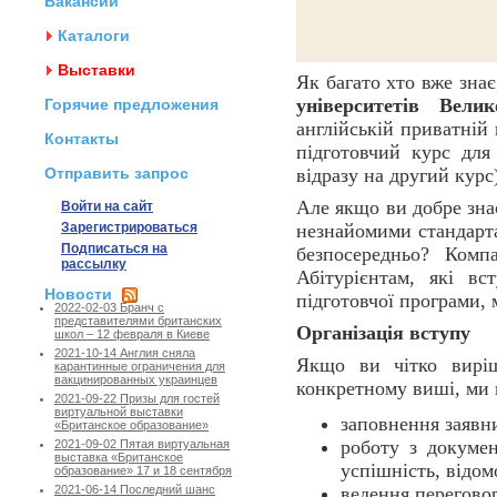
Вакансии
Каталоги
Выставки
Як багато хто вже знає
університетів Велик
Горячие предложения
англійській приватній
Контакты
підготовчий курс для
Отправить запрос
відразу на другий курс
Але якщо ви добре знає
Войти на сайт
Зарегистрироваться
незнайомими стандарт
Подписаться на
безпосередньо? Комп
рассылку
Абітурієнтам, які в
Новости
підготовчої програми,
2022-02-03 Бранч с
представителями британских
Організація вступу
школ – 12 февраля в Киеве
2021-10-14 Англия сняла
Якщо ви чітко вирі
карантинные ограничения для
вакцинированных украинцев
конкретному виші, ми г
2021-09-22 Призы для гостей
виртуальной выставки
заповнення заявн
«Британское образование»
роботу з докумен
2021-09-02 Пятая виртуальная
выставка «Британское
успішність, відом
образование» 17 и 18 сентября
ведення переговор
2021-06-14 Последний шанс