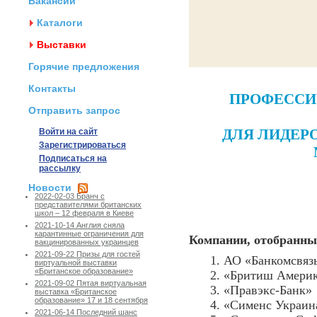
Вакансии
Каталоги
Выставки
Горячие предложения
Контакты
ПРОФЕССИ
Отправить запрос
ДЛЯ ЛИДЕР
Войти на сайт
Зарегистрироваться
Подписаться на
рассылку
Новости
2022-02-03 Бранч с
представителями британских
школ – 12 февраля в Киеве
2021-10-14 Англия сняла
карантинные ограничения для
Компании, отобранные
вакцинированных украинцев
2021-09-22 Призы для гостей
1. АО «Банкомсвяз
виртуальной выставки
«Британское образование»
2. «Бритиш Америк
2021-09-02 Пятая виртуальная
3. «Правэкс-Банк»
выставка «Британское
образование» 17 и 18 сентября
4. «Сименс Украин
2021-06-14 Последний шанс