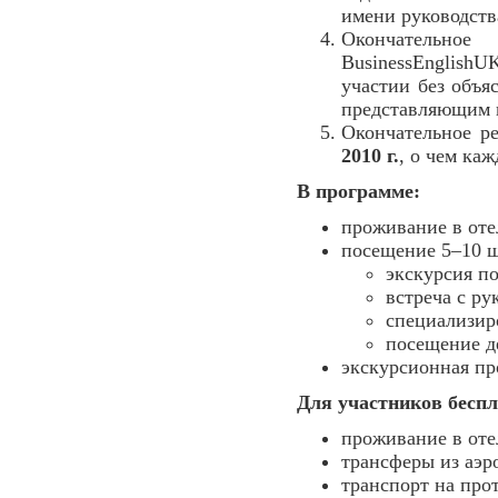
имени руководств
Окончательно
BusinessEnglish
участии без объя
представляющим 
Окончательное р
2010 г.
, о чем ка
В программе:
проживание в оте
посещение 5–10 ш
экскурсия п
встреча с ру
специализир
посещение д
экскурсионная пр
Для участников беспл
проживание в оте
трансферы из аэр
транспорт на про