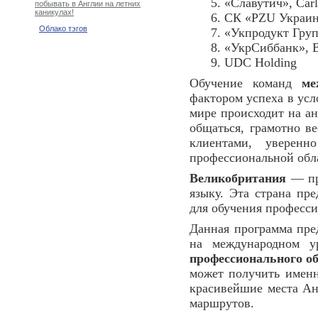
5. «Славутич», Car
побывать в Англии на летних
каникулах!
6. СК «PZU Украи
Облако тэгов
7. «Укпродукт Гру
8. «УкрСиббанк», 
9. UDC Holding
Обучение команд
ме
фактором успеха в ус
мире происходит на а
общаться, грамотно в
клиентами, уверенн
профессиональной обл
Великобритания
— пр
языку. Эта страна пр
для обучения професси
Данная программа пре
на международном 
профессионального о
может получить именн
красивейшие места Ан
маршрутов.