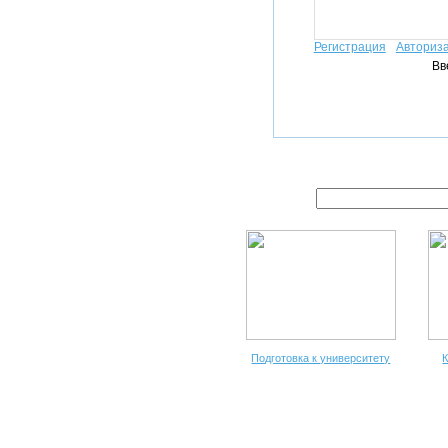
Регистрация
Авториз
Вв
Подготовка к университету
К