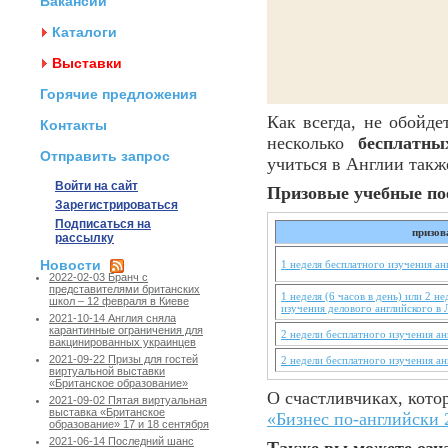
Вакансии
Каталоги
Выставки
Горячие предложения
Как всегда, не обойде
Контакты
несколько
бесплатны
Отправить запрос
учиться в Англии такж
Войти на сайт
Призовые учебные по
Зарегистрироваться
Подписаться на
призов
рассылку
Новости
1 неделя бесплатного изучения а
2022-02-03 Бранч с
представителями британских
1 неделя (6 часов в день) или 2 не
школ – 12 февраля в Киеве
изучения делового английского в
2021-10-14 Англия сняла
карантинные ограничения для
2 недели бесплатного изучения а
вакцинированных украинцев
2021-09-22 Призы для гостей
2 недели бесплатного изучения а
виртуальной выставки
«Британское образование»
О счастливчиках, кот
2021-09-02 Пятая виртуальная
выставка «Британское
«Бизнес по-английски 
образование» 17 и 18 сентября
2021-06-14 Последний шанс