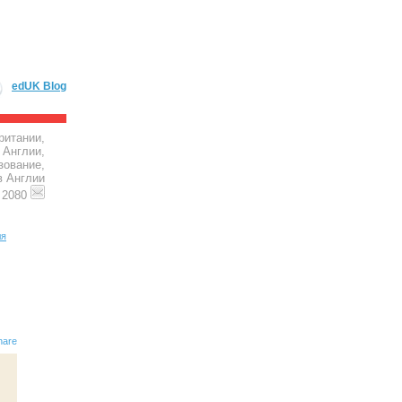
edUK Blog
ритании,
 Англии,
зование,
в Англии
4 2080
ля