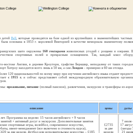
я детей
Bell
, которые проводятся на базе одной из крупнейших и знаменитейших частных
 была основана в 1853 г. королевой Викторией в качестве мемориала знаменитому полко
французских шато окружены
160 гектарами
живописных угодий с рощами и озерами. 
ичеством спортивных полей и прекрасным оснащением. Так, каждый класс обору
го-востоке Англии, в деревне Кроуторн, графство Беркшир, неподалеку от таких городов
порт Хитроу находится всего лишь в 50 км, а сам
Лондон
– примерно в 60 км отсюда.
более 120 национальностей по всему миру при изучении английского языка отдают предпоч
отает
с 1955 г.
и сейчас представляет собой международную образовательную организ
тров.
чены:
проживание, питание
(полный пансион), развлечения, экскурсии и трансферы из аэро
описание
цены
даты
 лет. Программа на неделю: 15 часов английского + 9 часов
занятий + активный досуг и экскурсии. Дополнительные занятия
7 июля 
нские спортивные игры, волейбол, современное искусство,
£2735
17 авгус
ебаты, ивент-менеджмент (все включено в стоимость курса),
за две
(заезды 
 £420 за две недели, футбол или исполнительское искусство – £185
недели
21 июля