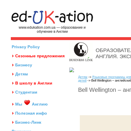
www.edukation.com.ua — образование и
обучение в Англии
Privacy Policy
ОБРАЗОВАТЕ
Сезонные предложения
АНГЛИЯ. ЭК
Бизнесу
Детям
Детям
->
Языковые программы для
детей
-> Bell Wellington – английск
В школу в Англии
Bell Wellington – 
Студентам
Мы
Англию
Полезная инфо
Бизнес-Линк