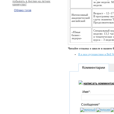
побывать в Англии на летних
за две недели. 
каникулах!
недели.
Облако тэгов
Возраст – 12–17 
Интенсивный
В программу вхо
академический
сдача экзамена 
английский
Продолжительнос
Специальный кур
«Юные
неделю: 13,5 ча
бизнес-
и тематические 
лидеры»
курса – 3 недели
Читайте отзывы о школе в нашем б
Я и мое путешествие в Bell W
Комментарии
написать коммента
Имя*:
Сообщение*