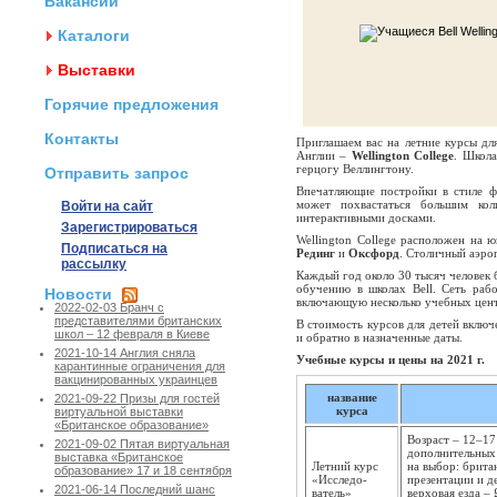
Вакансии
Каталоги
Выставки
Горячие предложения
Контакты
Приглашаем вас на летние курсы дл
Англии –
Wellington College
. Школа
герцогу Веллингтону.
Отправить запрос
Впечатляющие постройки в стиле 
может похвастаться большим кол
Войти на сайт
интерактивными досками.
Зарегистрироваться
Wellington College расположен на ю
Подписаться на
Рединг
и
Оксфорд
. Столичный аэро
рассылку
Каждый год около 30 тысяч человек 
обучению в школах Bell. Сеть раб
Новости
включающую несколько учебных цен
2022-02-03 Бранч с
представителями британских
В стоимость курсов для детей вклю
школ – 12 февраля в Киеве
и обратно в назначенные даты.
2021-10-14 Англия сняла
Учебные курсы и цены на 2021 г.
карантинные ограничения для
вакцинированных украинцев
название
2021-09-22 Призы для гостей
курса
виртуальной выставки
«Британское образование»
Возраст – 12–17
2021-09-02 Пятая виртуальная
дополнительных 
выставка «Британское
Летний курс
на выбор: брита
образование» 17 и 18 сентября
«Исследо­
презентации и д
2021-06-14 Последний шанс
ватель»
верховая езда –