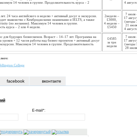
Максимум 14 человек в группе. Продолжительность курса – 2
4 август
7 июля 
лет. 24 часа английского в неделю + активный досуг и экскурсии.
2недели –
17 авгус
дит знакомство с Кембриджскими экзаменами и IELTS, а также
£3000,
(заезды 
Trinity (по желанию). Максимум 14 человек в группе.
4 недели –
21 июля
ть курса – 2 или 4 недели.
£5450
4 август
с для будущих бизнесменов. Возраст – 14–17 лет. Программа на
7 июля 
£4585
са уроков + 12 часов работы над бизнес-проектом + активный досуг
17 авгус
за три
экскурсии. Максимум 14 человек в группе. Продолжительность
(заезды 
недели
.
28 июля
логе:
ellington College
facebook
вконтакте
рий
E-mail*: