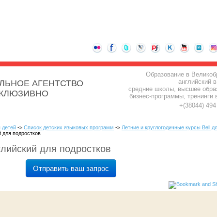
Образование в Великоб
английский в
ЛЬНОЕ АГЕНТСТВО
средние школы, высшее обра
СКЛЮЗИВНО
бизнес-программы, тренинги 
+(38044) 49
 детей
->
Список детских языковых программ
->
Летние и круглогодичные курсы Bell д
ий для подростков
английский для подростков
Отправить ваш запрос