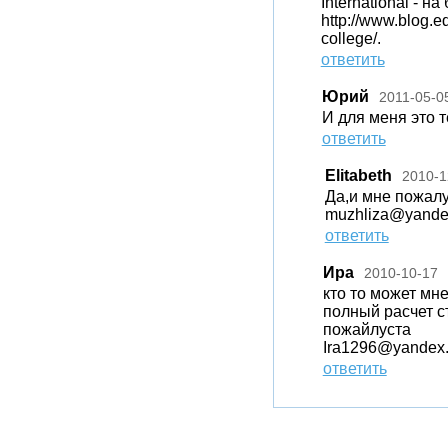
International - на
http://www.blog.e
college/.
ответить
Юрий
2011-05-0
И для меня это т
ответить
Elitabeth
2010-1
Да,и мне пожалу
muzhliza@yande
ответить
Ира
2010-10-17
кто то может мн
полный расчет с
пожайлуста
Ira1296@yandex.
ответить