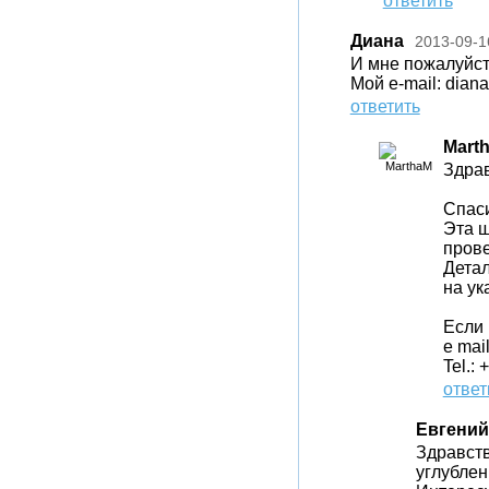
ответить
Диана
2013-09-1
И мне пожалуйст
Мой e-mail: dia
ответить
Mart
Здрав
Спаси
Эта ш
прове
Детал
на ук
Если 
e mai
Tel.:
ответ
Евгений
Здравств
углублен