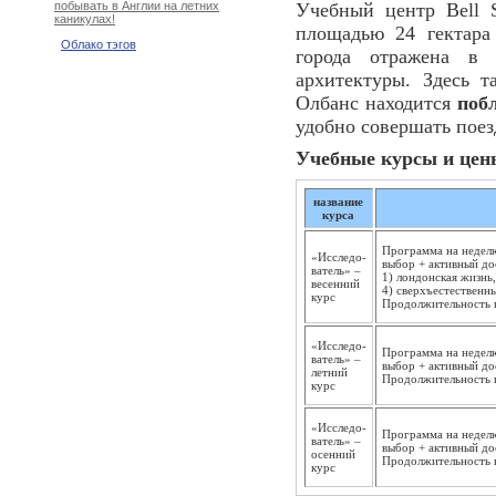
Учебный центр Bell 
побывать в Англии на летних
каникулах!
площадью 24 гектара
Облако тэгов
города отражена в 
архитектуры. Здесь 
Олбанс находится
поб
удобно совершать пое
Учебные курсы и цены
название
курса
Программа на неделю
«Исследо­
выбор + активный до
ватель» –
1) лондонская жизнь,
весенний
4) сверхъестественн
курс
Продолжительность к
«Исследо­
Программа на неделю
ватель» –
выбор + активный до
летний
Продолжительность к
курс
«Исследо­
Программа на неделю
ватель» –
выбор + активный до
осенний
Продолжительность к
курс