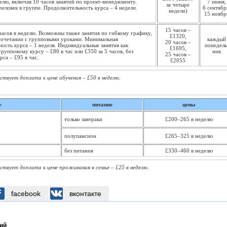
делю, включая 10 часов занятий по проект-менеджменту.
7 июня,
за четыре
еловек в группе. Продолжительность курса – 4 недели.
6 сентябр
недели)
15 ноябр
15 часов –
 часов в неделю. Возможны также занятия по гибкому графику,
£1320,
 сочетании с групповыми уроками. Минимальная
каждый
20 часов –
ость курса – 1 неделя. Индивидуальные занятия как
понедель
£1695,
рупповому курсу – £80 в час или £350 за 5 часов, без
ник
25 часов –
са – £95 в час.
£2055
йствует доплата к цене обучения – £50 в неделю.
е
питание
цены
только завтраки
£200–265 в неделю
полупансион
£265–325 в неделю
без питания
£330–460 в неделю
йствует доплата к цене проживания в семье – £25 в неделю.
facebook
вконтакте
ий