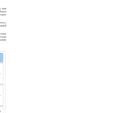
т вам
ебную
аодно
того,
вашей
гатых
сегда
алеко
­
­
,