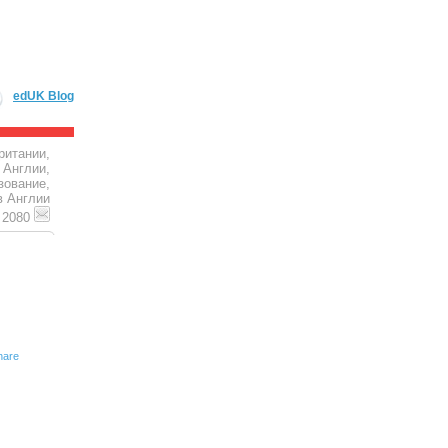
edUK Blog
ритании,
 Англии,
зование,
в Англии
4 2080