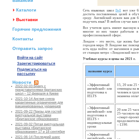
Вакансии
Каталоги
Сеть языковых школ
Bell
вот уже 65
достичь поставленных целей в обуч
среду. Английский нужен вам для б
Выставки
подучить язык? В любом случае вам 
Все учителя здесь имеют высокую 
Горячие предложения
многие из них также работали в
профессиональной сфере.
Контакты
Лондон – это место, где жизнь бье
городов мира. В Лондоне вас повсюд
Отправить запрос
есть куда пойти: от магазинов и ры
от станции метро «Лондонский мост
Войти на сайт
Учебные курсы и цены на 2021 г.
Зарегистрироваться
Подписаться на
название курса
рассылку
Новости
«Эффективный
15, 20 или 25
2022-02-03 Бранч с
английский» или
семинары на в
представителями британских
подготовка к
человек в гру
школ – 12 февраля в Киеве
IELTS
экзамена опла
2021-10-14 Англия сняла
карантинные ограничения для
вакцинированных украинцев
«Эффективный
20 или 25 часо
английский» или
2021-09-22 Призы для гостей
25-часовую пр
подготовка к
виртуальной выставки
«смарт-проект
IELTS +
«Британское образование»
продолжительн
индивидуальные
2021-09-02 Пятая виртуальная
– £190.
уроки
выставка «Британское
образование» 17 и 18 сентября
«Эффективный
2021-06-14 Последний шанс
английский» или