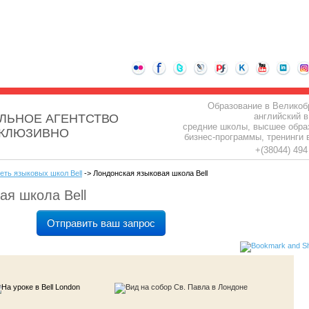
Образование в Великоб
английский в
ЛЬНОЕ АГЕНТСТВО
средние школы, высшее обра
СКЛЮЗИВНО
бизнес-программы, тренинги 
+(38044) 49
еть языковых школ Bell
-> Лондонская языковая школа Bell
ая школа Bell
Отправить ваш запрос