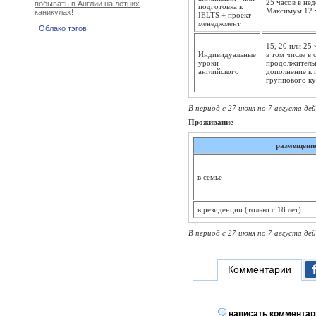
25 часов в не
побывать в Англии на летних
подготовка к
Максимум 12 ч
каникулах!
IELTS + проект-
менеджмент
Облако тэгов
15, 20 или 25
Индивидуальные
в том числе в
уроки
продолжительн
английского
дополнение к г
группового кур
В период с 27 июня по 7 августа де
Проживание
размещени
в семье
в резиденции (только с 18 лет)
В период с 27 июня по 7 августа де
Комментарии
написать комментар