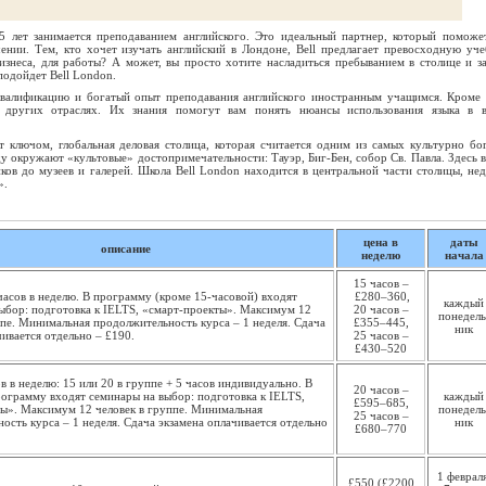
 лет занимается преподаванием английского. Это идеальный партнер, который поможе
ении. Тем, кто хочет изучать английский в Лондоне, Bell предлагает превосходную уч
изнеса, для работы? А может, вы просто хотите насладиться пребыванием в столице и з
подойдет Bell London.
квалификацию и богатый опыт преподавания английского иностранным учащимся. Кроме 
 других отраслях. Их знания помогут вам понять нюансы использования языка в 
т ключом, глобальная деловая столица, которая считается одним из самых культурно бо
у окружают «культовые» достопримечательности: Тауэр, Биг-Бен, собор Св. Павла. Здесь в
нков до музеев и галерей. Школа Bell London находится в центральной части столицы, нед
».
цена в
даты
описание
неделю
начала
15 часов –
 часов в неделю. В программу (кроме 15-часовой) входят
£280–360,
каждый
ыбор: подготовка к IELTS, «смарт-проекты». Максимум 12
20 часов –
понедель
ппе. Минимальная продолжительность курса – 1 неделя. Сдача
£355–445,
ник
чивается отдельно – £190.
25 часов –
£430–520
в в неделю: 15 или 20 в группе + 5 часов индивидуально. В
20 часов –
ограмму входят семинары на выбор: подготовка к IELTS,
каждый
£595–685,
ы». Максимум 12 человек в группе. Минимальная
понедель
25 часов –
ость курса – 1 неделя. Сдача экзамена оплачивается отдельно
ник
£680–770
1 февраля
£550 (£2200