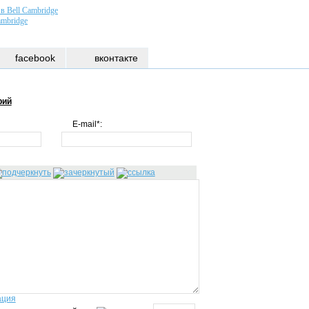
в Bell Cambridge
ambridge
facebook
вконтакте
рий
E-mail*:
ация