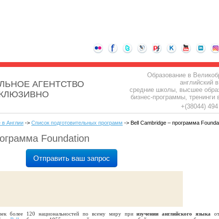
Образование в Великоб
английский в
ЛЬНОЕ АГЕНТСТВО
средние школы, высшее обра
СКЛЮЗИВНО
бизнес-программы, тренинги 
+(38044) 49
 в Англии
->
Список подготовительных программ
-> Bell Cambridge – программа Founda
рограмма Foundation
Отправить ваш запрос
век более 120 национальностей по всему миру при
изучении английского языка
от