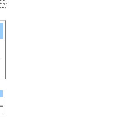
льную
урсов
вузах
:
7