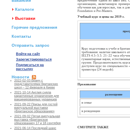
Вакансии
предпочтение одной из школ Bell. 
организацию, включающую примерн
обучения как для взрослых, так и д
Каталоги
Foundation и Pre-Masters.
Учебный курс и цены на 2019 г.
Выставки
Горячие предложения
прог
Контакты
Отправить запрос
Курс подготовки к учебе в британ
требования: наличие школьного ат
Войти на сайт
IELTS 4.5–5.5. 21–22 часа обучен
гуманитарные науки, естественные
Зарегистрироваться
группе. Продолжительность курса 
Подписаться на
доступен курс по специальности 
рассылку
триместра (24 неделb).
Новости
2022-02-03 Бранч с
представителями британских
Проживание
школ – 12 февраля в Киеве
2021-10-14 Англия сняла
размещение
карантинные ограничения для
вакцинированных украинцев
в семье
2021-09-22 Призы для гостей
виртуальной выставки
в резиденции
«Британское образование»
2021-09-02 Пятая виртуальная
выставка «Британское
образование» 17 и 18 сентября
СМОТРИТЕ ТАКЖЕ
2021-06-14 Последний шанс