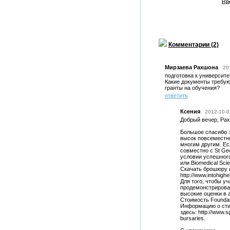
Вв
Комментарии (2)
Мирзаева Рахшона
20
подготовка к университ
Какие документы требую
гранты на обучения?
ответить
Ксения
2012-10-0
Добрый вечер, Ра
Большое спасибо з
высок повсеместно
многим другим. Ес
совместно с St Ge
условии успешного
или Biomedical Sci
Скачать брошюру 
http://www.intohigh
Для того, чтобы у
продемонстрировать
высокие оценки в 
Стоимость Foundat
Информацию о стип
здесь: http://www.s
bursaries.