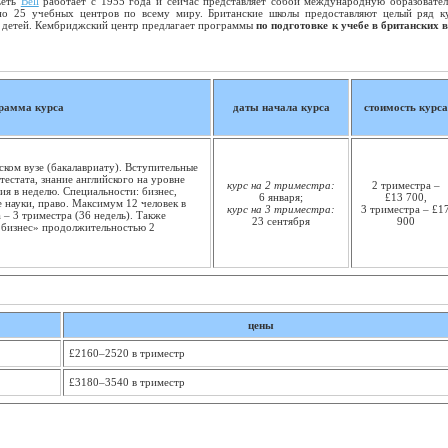
Сеть
Bell
работает с 1955 года и сейчас представляет собой международную образовате
о 25 учебных центров по всему миру. Британские школы предоставляют целый ряд к
ля детей. Кембриджский центр предлагает программы
по подготовке к учебе в британских 
рамма курса
даты начала курса
стоимость курса
ском вузе (бакалавриату). Вступительные
тестата, знание английского на уровне
курс на 2 триместра:
2 триместра –
ия в неделю. Специальности: бизнес,
6 января;
£13 700,
 науки, право. Максимум 12 человек в
курс на 3 триместра:
3 триместра – £1
– 3 триместра (36 недель). Также
23 сентября
900
«бизнес» продолжительностью 2
цены
£2160–2520 в триместр
£3180–3540 в триместр