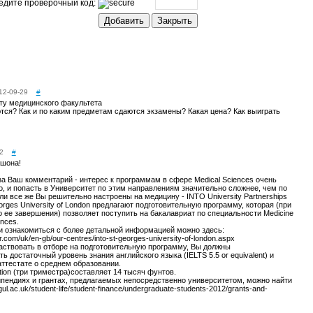
едите проверочный код:
12-09-29
#
ету медицинского факультета
тся? Как и по каким предметам сдаются экзамены? Какая цена? Как выиграть
2
#
хшона!
а Ваш комментарий - интерес к программам в сфере Medical Sciences очень
, и попасть в Университет по этим направлениям значительно сложнее, чем по
ли все же Вы решительно настроены на медицину - INTO University Partnerships
orges University of London предлагают подготовительную программу, которая (при
 ее завершения) позволяет поступить на бакалавриат по специальности Medicine
ences.
и ознакомиться с более детальной информацией можно здесь:
er.com/uk/en-gb/our-centres/into-st-georges-university-of-london.aspx
частвовать в отборе на подготовительную программу, Вы должны
 достаточный уровень знания английского языка (IELTS 5.5 or equivalent) и
аттестате о среднем образовании.
ion (три триместра)составляет 14 тысяч фунтов.
ендиях и грантах, предлагаемых непосредственно университетом, можно найти
gul.ac.uk/student-life/student-finance/undergraduate-students-2012/grants-and-