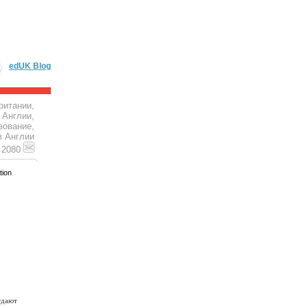
edUK Blog
ритании,
 Англии,
зование,
в Англии
4 2080
tion
дают