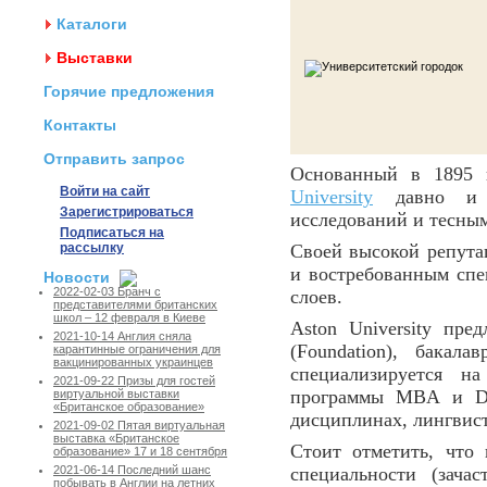
Каталоги
Выставки
Горячие предложения
Контакты
Отправить запрос
Основанный в 1895 
Войти на сайт
University
давно и ш
Зарегистрироваться
исследований и тесным
Подписаться на
рассылку
Своей высокой репута
и востребованным спе
Новости
2022-02-03 Бранч с
слоев.
представителями британских
школ – 12 февраля в Киеве
Aston University пре
2021-10-14 Англия сняла
(Foundation), бакал
карантинные ограничения для
вакцинированных украинцев
специализируется н
2021-09-22 Призы для гостей
программы MBA и DBA
виртуальной выставки
«Британское образование»
дисциплинах, лингвист
2021-09-02 Пятая виртуальная
выставка «Британское
Стоит отметить, что 
образование» 17 и 18 сентября
специальности (зача
2021-06-14 Последний шанс
побывать в Англии на летних