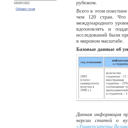
рубежом.
каникулах!
Облако тэгов
Всего в этом поистине
чем 120 стран. Что 
международного уровн
вдохновлять и подд
исследований были пр
в мировом масштабе.
Базовые данные об ун
информац
год основания
о студент
количество
1895
студентов – 11 
(статус
иностранные
университета
студенты – 23%
получен в
соотношение ч
1966 г.)
преподавателей
и студентов – 1
Данная информация пр
версии статей о ву
«Университеты Велик