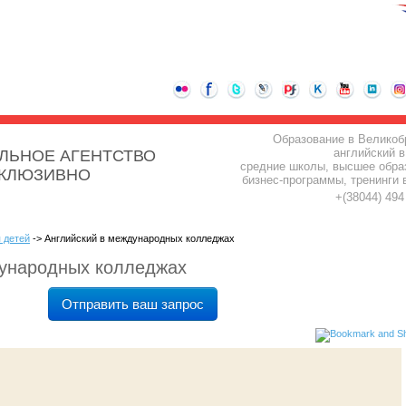
Образование в Великоб
английский в
ЛЬНОЕ АГЕНТСТВО
средние школы, высшее обра
СКЛЮЗИВНО
бизнес-программы, тренинги 
+(38044) 49
 детей
-> Английский в международных колледжах
дународных колледжах
Отправить ваш запрос