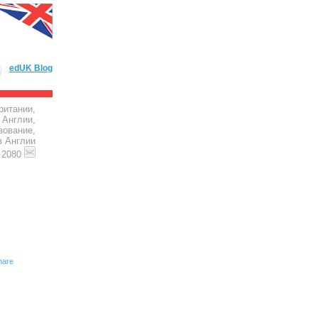
edUK Blog
ритании,
 Англии,
зование,
в Англии
4 2080