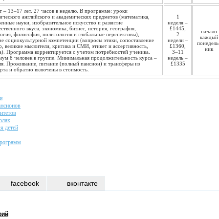
т – 13–17 лет. 27 часов в неделю. В программе: уроки
ического английского и академических предметов (математика,
1
венные науки, изобразительное искусство и развитие
неделя –
ственного вкуса, экономика, бизнес, история, география,
£1445,
начало
огия, философия, политология и глобальные перспективы),
2
каждый
ие социокультурной компетенции (вопросы этики, сопоставление
недели –
понедель
р, великие мыслители, критика и СМИ, этикет и ассертивность,
£1360,
ник
а). Программа корректируется с учетом потребностей ученика.
3–11
ум 8 человек в группе. Минимальная продолжительность курса –
недель –
ля. Проживание, питание (полный пансион) и трансферы из
£1335
рта и обратно включены в стоимость.
и
ансионов
ситетов
олах
я детей
программ
facebook
вконтакте
рий