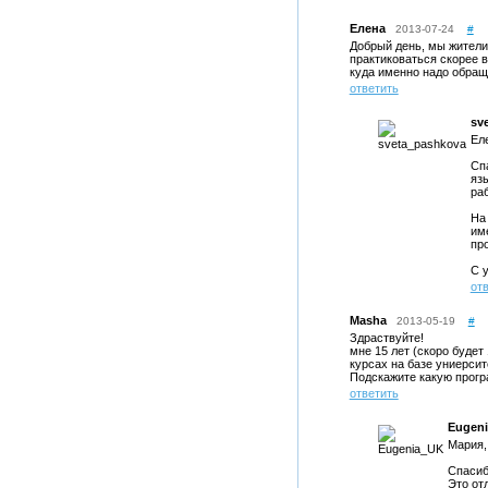
Елена
2013-07-24
#
Добрый день, мы жители 
практиковаться скорее в
куда именно надо обращ
ответить
sv
Ел
Сп
яз
ра
На
име
пр
С 
от
Masha
2013-05-19
#
Здраствуйте!
мне 15 лет (скоро будет
курсах на базе униерсит
Подскажите какую прогр
ответить
Eugen
Мария,
Спасиб
Это от