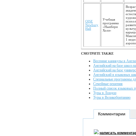
Возрас
академ
естест
художе
Учебная
OISE
психол
программа
Newbury
развит
«Ньюбери
Hall
культу
Холл»
карьер
Максим
1 неде
аэропо
СМОТРИТЕ ТАКЖЕ
Весенние каникулы в Англи
Английский на базе школ-п
Английский на базе универ
Английский в языковых шк
Специальные программы дл
Семейные решения
Полный список языковых 
Туры в Лондон
Туры в Великобританию
Комментарии
написать коммента