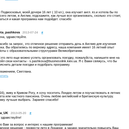
Подмосковья, моей дочери 16 лет ( 10 кл.), она изучает англ. яз.и хотела бы по
сего летом, в Англии, подскажите, как лучше все организовать, сколько это стоит,
аться и какая программа нам подойдет. спасибо
eta_pashkova
2013-07-24
#
ена, здравствуйте.
асибо за запрос, это отличное решение отправить дочь в Англию для изучения
ыка. Вы обратились по верному адресу, наша компания имеет 16 летний опыт
боты с образовательными структурами Великобритании.
 это лето еще можно успеть организовать поездку, пожалуйста, напишите мне на
йл свои контакты - s.pashkova@businesslink.kiev.ua. Я с Вами свяжусь, что бы
ояснить детали поездки и подобрать программу.
уважением, Светлана.
ветить
 16), живу в Кривом Рогу, я хочу посетить Лондон летом и поучаствовать в летних
ета или частного пансиона. Очень люблю английский и Британскую культуру.
аму лучьше выбрать. Заранее спасибо!
ia_UK
2013-05-20
#
 здравствуйте!
о Вам за вопрос и интерес к нашим программам!
личное решение - провести лето в Лондоне, а заодно значительно повысить Ваш