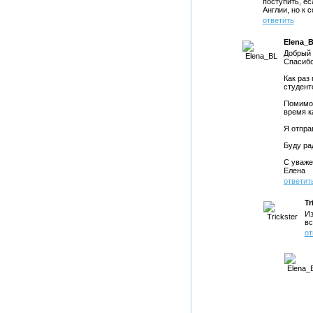
поступить, ес
Англии, но к 
ответить
Elena_
Добрый 
Спасибо
Как раз
студент
Помимо 
время к
Я отпра
Буду ра
С уваже
Елена
ответит
Tr
Из
вс
от