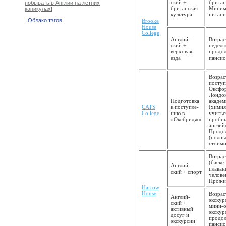
ский +
британ
побывать в Англии на летних
британская
Минима
каникулах!
культура
питани
Облако тэгов
Brooke
House
College
Англий­
Возрас
ский +
неделю
верховая
продол
езда
пансио
Возрас
поступ
Оксфор
Лондон
Подготовка
академ
CATS
к поступле­
(химия
College
нию в
учитьс
«Оксбридж»
пробны
англий
Продол
(полны
стоимо
Возрас
(баске
Англий­
плаван
ский + спорт
челове
Прожив
Harrow
House
Возрас
Англий­
экскур
ский +
мини-о
активный
экскур
досуг и
продол
экскурсии
пансио