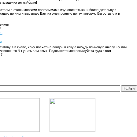
ь владения английским!
отаем с очень многими программами изучения языка, и более детальную
ацию по ним я высылаю Вам на электронную почту, которую Вы оставили в
ением,
я
ть
#
т.Живу я в киеве, хочу поехать в лондон в какую нибудь языковую школу, ну или
главное что бы учить сам язык. Подскажите мне пожалуйста куда стоит
ь?