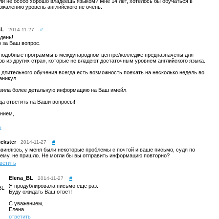
ли не особо хорошо владеешь языком? Мне 14 лет, хотелось бы обучаться в
сожалению уровень английского не очень.
BL
2014-11-27
#
день!
 за Ваш вопрос.
 подобные программы в международном центре/колледже предназначены для
ов из других стран, которые не владеют достаточным уровнем английского языка.
длительного обучения всегда есть возможность поехать на несколько недель во
аникул.
вила более детальную информацию на Ваш имейл.
да ответить на Ваши вопросы!
нием,
ь
ickster
2014-11-27
#
виняюсь, у меня были некоторые проблемы с почтой и ваше письмо, судя по
ему, не пришло. Не могли бы вы отправить информацию повторно?
ветить
Elena_BL
2014-11-27
#
Я продублировала письмо еще раз.
Буду ожидать Ваш ответ!
С уважением,
Елена
ответить