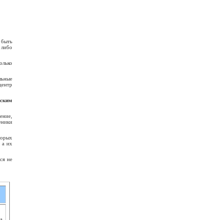
 быть
 либо
олько
льные
центр
нским
ение,
еники
торых
 а их
ся не
а