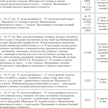
ской культуре в неделю. Максимум 12 человек в группе.
£885,
(заезды п
льная продолжительность курса – 2 недели. Проживание и
с 13
воскре­
е (полный пансион) включены в стоимость.
августа –
сеньям)
£835
до 13
2 июля –
т – 10–17 лет. 15 часов английского + 10 часов верховой езды в
августа –
27 август
. Максимум 12 человек в группе. Минимальная
£1000,
(заезды п
жительность курса – 2 недели. Проживание и питание (полный
с 13
воскре­
н) включены в стоимость.
августа –
сеньям)
£950
т – 15–17 лет. Курс для иностранных учеников, которые стремятся
ить в один из ведущих британских вузов, такой как Кембриджский,
дский, Даремский университеты, Лондонская школа экономики,
25 июня 
ский университетский колледж и т. д. В программу входят уроки
15 июля
ического английского и академических предметов на английском
(двухне­
, математика, экономика, политология), развитие «умения
£1100
дельный
я», семинары и мастер-классы по поступлению в лучшие вузы,
курс
е собеседования, посещение университетов. Начальный уровень
начинает
ского – не ниже IELTS 5.0. В среднем 12–15 человек в группе.
2 июля)
жительность курса – 2 или 3 недели. Проживание, питание
й пансион) и трансферы из аэропорта и обратно включены в
сть.
т – 10–17 лет. 15 часов английского + 15 часов занятий спортом
тбол, волейбол, гандбол, бадминтон, мини-гольф, пинг-понг,
11 марта 
ие и т. д.) в неделю + развлечения и экскурсии. Максимум 16
£535
6 мая
к в классе. Минимальная продолжительность курса – одна неделя.
ание и питание (полный пансион) включены в стоимость.
т – 10–17 лет. 15 часов английского + 15 часов активного досуга и
сий (пляжные игры, плавание, боулинг, посещение океанариума,
лимпиады и т. д.) в неделю + развлечения и дополнительные
11 марта 
£615
сии по выходным. Максимум 16 человек в классе. Минимальная
6 мая
жительность курса – одна неделя. Проживание и питание (полный
н) включены в стоимость.