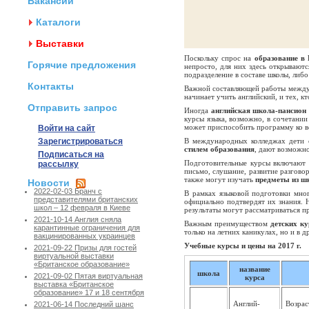
Вакансии
Каталоги
Выставки
Поскольку спрос на
образование в
Горячие предложения
непросто, для них здесь открывают
подразделение в составе школы, либо
Контакты
Важной составляющей работы между
начинает учить английский, и тех, к
Отправить запрос
Иногда
английская школа-пансион
курсы языка, возможно, в сочетани
может приспособить программу ко 
Войти на сайт
Зарегистрироваться
В международных колледжах дети 
стилем образования
, дают возможно
Подписаться на
Подготовительные курсы включаю
рассылку
письмо, слушание, развитие разгово
также могут изучать
предметы из ш
Новости
2022-02-03 Бранч с
В рамках языковой подготовки мно
представителями британских
официально подтвердят их знания.
школ – 12 февраля в Киеве
результаты могут рассматриваться п
2021-10-14 Англия сняла
Важным преимуществом
детских ку
карантинные ограничения для
только на летних каникулах, но и в д
вакцинированных украинцев
Учебные курсы и цены на 2017 г.
2021-09-22 Призы для гостей
виртуальной выставки
«Британское образование»
название
школа
2021-09-02 Пятая виртуальная
курса
выставка «Британское
образование» 17 и 18 сентября
Англий­
Возрас
2021-06-14 Последний шанс