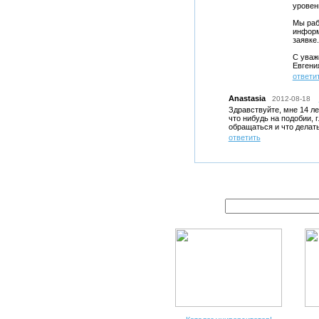
уровен
Мы раб
информ
заявке.
С уваж
Евгени
ответи
Anastasia
2012-08-18
Здравствуйте, мне 14 ле
что нибудь на подобии, 
обращаться и что делат
ответить