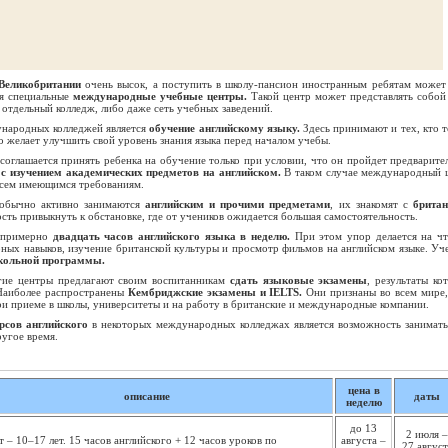
 Великобритании
очень высок, а поступить в школу-пансион иностранным ребятам может
ся специальные
международные учебные центры.
Такой центр может представлять собой
 отдельный колледж, либо даже сеть учебных заведений.
народных колледжей является
обучение английскому языку.
Здесь принимают и тех, кто т
то желает улучшить свой уровень знания языка перед началом учебы.
соглашается принять ребенка на обучение только при условии, что он пройдет предварите
и
с изучением академических предметов на английском.
В таком случае международный 
всем имеющимся требованиям.
обычно активно занимаются
английским и прочими предметами
, их знакомят с
брита
сть привыкнуть к обстановке, где от учеников ожидается большая самостоятельность.
т примерно
двадцать часов английского языка в неделю.
При этом упор делается на чт
рных навыков, изучение британской культуры и просмотр фильмов на английском языке. Уч
кольной программы.
гие центры предлагают своим воспитанникам
сдать языковые экзамены
, результаты ко
 Наиболее распространены
Кембриджские экзамены и IELTS.
Они признаны во всем мире,
ри приеме в школы, университеты и на работу в британские и международные компании.
рсов английского
в некоторых международных колледжах является возможность занимать
ругое время
.
цена в
описание
даты
неделю
до 13
2 июля –
т – 10–17 лет. 15 часов английского + 12 часов уроков по
августа –
27 август