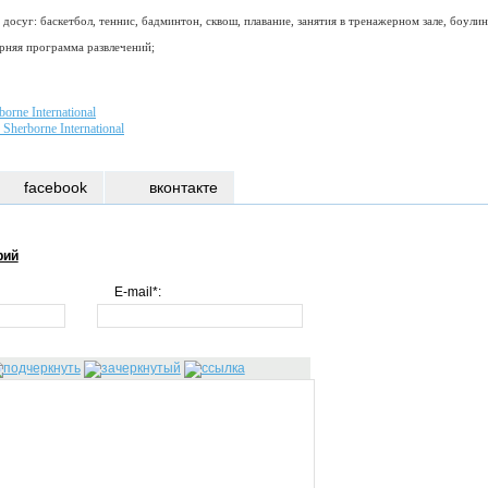
досуг: баскетбол, теннис, бадминтон, сквош, плавание, занятия в тренажерном зале, боулинг
ерняя программа развлечений;
orne International
Sherborne International
facebook
вконтакте
рий
E-mail*: