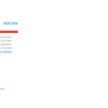
edUK Blog
ритании,
 Англии,
зование,
в Англии