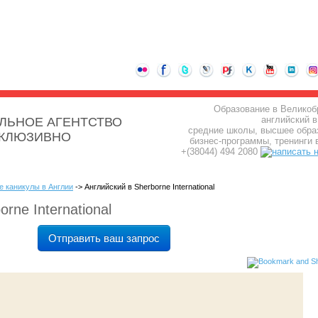
Образование в Великоб
английский в
ЛЬНОЕ АГЕНТСТВО
средние школы, высшее обра
СКЛЮЗИВНО
бизнес-программы, тренинги 
+(38044) 494 2080
е каникулы в Англии
-> Английский в Sherborne International
rne International
Отправить ваш запрос