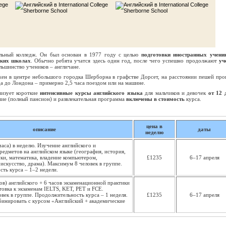
льный колледж. Он был основан в 1977 году с целью
подготовки иностранных учени
ских школах
. Обычно ребята учатся здесь один год, после чего успешно продолжают
уч
ольшинство учеников – англичане.
ен в центре небольшого городка Шерборна в графстве Дорсет, на расстоянии пешей про
а до Лондона – примерно 2,5 часа поездом или на машине.
низует короткие
интенсивные курсы английского языка
для мальчиков и девочек
от 12 
ние (полный пансион) и развлекательная программа
включены в стоимость
курса.
цена в
описание
даты
неделю
часа) в неделю. Изучение английского и
редметов на английском языке (география, история,
уки, математика, владение компьютером,
£1235
6–17 апреля
 искусство, драма). Максимум 8 человек в группе.
ть курса – 1–2 недели.
сов) английского + 6 часов экзаменационной практики
товка к экзаменам IELTS, KET, PET и FCE.
век в группе. Продолжительность курса – 1 неделя.
£1235
6–17 апреля
инировать с курсом «Английский + академические