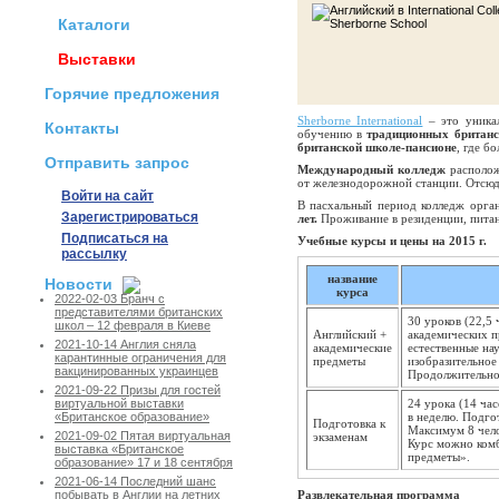
Каталоги
Выставки
Горячие предложения
Sherborne International
– это уника
Контакты
обучению в
традиционных британ
британской школе-пансионе
, где б
Отправить запрос
Международный колледж
располож
от железнодорожной станции. Отсюд
Войти на сайт
В пасхальный период колледж орга
Зарегистрироваться
лет.
Проживание в резиденции,
пита
Подписаться на
Учебные курсы и цены на 2015 г.
рассылку
название
Новости
курса
2022-02-03 Бранч с
представителями британских
30 уроков (22,5 
школ – 12 февраля в Киеве
Английский +
академических п
2021-10-14 Англия сняла
академические
естественные на
карантинные ограничения для
предметы
изобразительное
вакцинированных украинцев
Продолжительнос
2021-09-22 Призы для гостей
24 урока (14 ча
виртуальной выставки
в неделю. Подго
«Британское образование»
Подготовка к
Максимум 8 чело
2021-09-02 Пятая виртуальная
экзаменам
Курс можно комб
выставка «Британское
предметы».
образование» 17 и 18 сентября
2021-06-14 Последний шанс
Развлекательная программа
побывать в Англии на летних