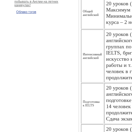
побывать в Англии на летних
20 уроков (
каникулах!
Максимум 1
Общий
Облако тэгов
английский
Минимальн
курса – 2 н
20 уроков 
английского
группах по
IELTS, бри
Интенсивный
английский
искусство 
работы и т
человек в 
продолжите
20 уроков 
английского
подготовке
Подготовка
к IELTS
14 человек
продолжите
Сдача экза
20 уроков 