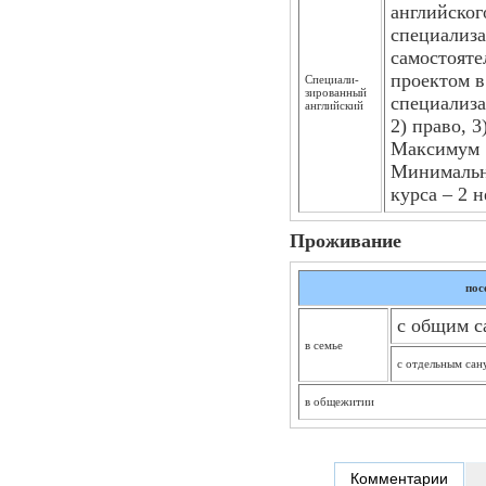
английского
специализа
самостояте
проектом в
Специали­
зированный
специализа
английский
2) право, 3
Максимум 1
Минимальн
курса – 2 н
Проживание
пос
с общим с
в семье
с отдельным сан
в общежитии
Комментарии