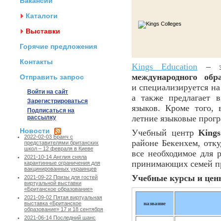
Вакансии
Каталоги
Выставки
Горячие предложения
Контакты
Kings Education
– эт
международного обр
Отправить запрос
и специализируется на
Войти на сайт
а также предлагает 
Зарегистрироваться
языков. Кроме того, 
Подписаться на
летние языковые прогр
рассылку
Новости
Учебный центр
King
2022-02-03 Бранч с
районе Бекенхем, отку
представителями британских
школ – 12 февраля в Киеве
все необходимое для 
2021-10-14 Англия сняла
принимающих семей пр
карантинные ограничения для
вакцинированных украинцев
Учебные курсы и цены
2021-09-22 Призы для гостей
виртуальной выставки
«Британское образование»
2021-09-02 Пятая виртуальная
название
выставка «Британское
образование» 17 и 18 сентября
2021-06-14 Последний шанс