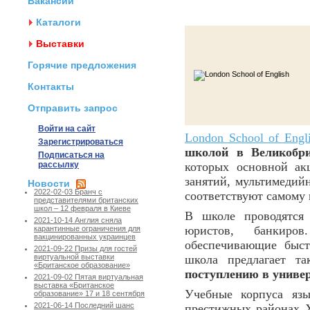
Вакансии
Каталоги
Выставки
Горячие предложения
Контакты
Отправить запрос
Войти на сайт
London School of Engl
Зарегистрироваться
школой в Великобри
Подписаться на
рассылку
которых основной ак
занятий, мультимедий
Новости
2022-02-03 Бранч с
соответствуют самому
представителями британских
школ – 12 февраля в Киеве
В школе проводятс
2021-10-14 Англия сняла
юристов, банкиров
карантинные ограничения для
вакцинированных украинцев
обеспечивающие быст
2021-09-22 Призы для гостей
школа предлагает т
виртуальной выставки
«Британское образование»
поступлению в униве
2021-09-02 Пятая виртуальная
выставка «Британское
Учебные корпуса язы
образование» 17 и 18 сентября
2021-06-14 Последний шанс
престижных районах 