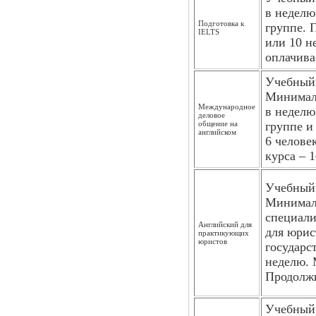
в неделю
Подготовка к
группе. 
IELTS
или 10 н
оплачива
Учебный 
Минималь
Международное
в неделю
деловое
общение на
группе и
английском
6 челове
курса – 1
Учебный 
Минималь
специали
Английский для
для юрис
практикующих
юристов
государс
неделю. 
Продолжи
Учебный 