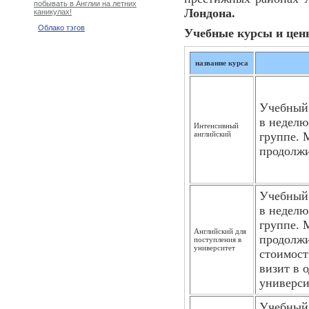
побывать в Англии на летних
Лондона.
каникулах!
Облако тэгов
Учебные курсы и цены
название курса
Учебный 
в неделю
Интенсивный
английский
группе. 
продолжи
Учебный 
в неделю
группе. 
Английский для
продолжи
поступления в
университет
стоимост
визит в 
универси
Учебный 