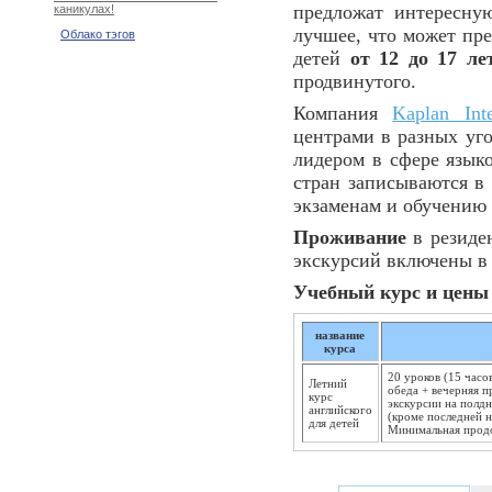
предложат интересну
каникулах!
лучшее, что может пре
Облако тэгов
детей
от 12 до 17 ле
продвинутого.
Компания
Kaplan Inte
центрами в разных уг
лидером в сфере язык
стран записываются в 
экзаменам и обучению 
Проживание
в резиде
экскурсий включены в 
Учебный курс и цены 
название
курса
20 уроков (15 часо
Летний
обеда + вечерняя 
курс
экскурсии на полдн
английского
(кроме последней н
для детей
Минимальная продо