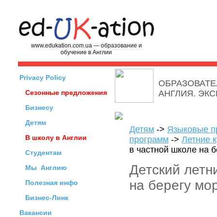
www.edukation.com.ua — образование и
обучение в Англии
Privacy Policy
ОБРАЗОВАТЕ
Сезонные предложения
АНГЛИЯ. ЭК
Бизнесу
Детям
Детям
->
Языковые п
В школу в Англии
программ
->
Летние к
в частной школе на 
Студентам
Детский летн
Мы
Англию
на берегу мо
Полезная инфо
Бизнес-Линк
Вакансии