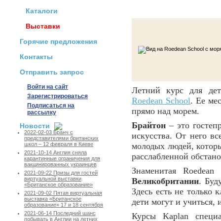
Каталоги
Выставки
Горячие предложения
Контакты
Отправить запрос
Войти на сайт
Летний курс для дет
Зарегистрироваться
Roedean School
. Ее ме
Подписаться на
прямо над морем.
рассылку
Брайтон
– это гостеп
Новости
2022-02-03 Бранч с
искусства. От него вс
представителями британских
молодых людей, которы
школ – 12 февраля в Киеве
2021-10-14 Англия сняла
расслабленной обстано
карантинные ограничения для
вакцинированных украинцев
Знаменитая Roedean
2021-09-22 Призы для гостей
виртуальной выставки
Великобритании
. Буд
«Британское образование»
Здесь есть не только 
2021-09-02 Пятая виртуальная
выставка «Британское
дети могут и учиться, 
образование» 17 и 18 сентября
2021-06-14 Последний шанс
Курсы Kaplan специа
побывать в Англии на летних