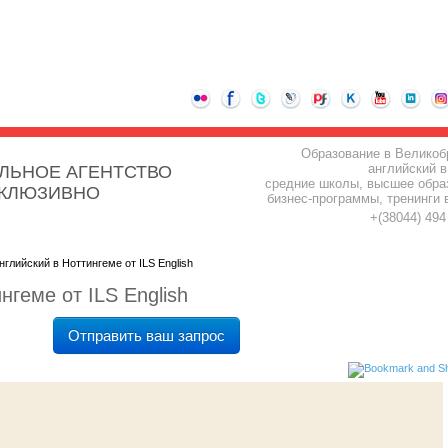
Образование в Великоб
английский в
ЛЬНОЕ АГЕНТСТВО
средние школы, высшее обра
СКЛЮЗИВНО
бизнес-программы, тренинги 
+(38044) 49
нглийский в Ноттингеме от ILS English
нгеме от ILS English
Отправить ваш запрос