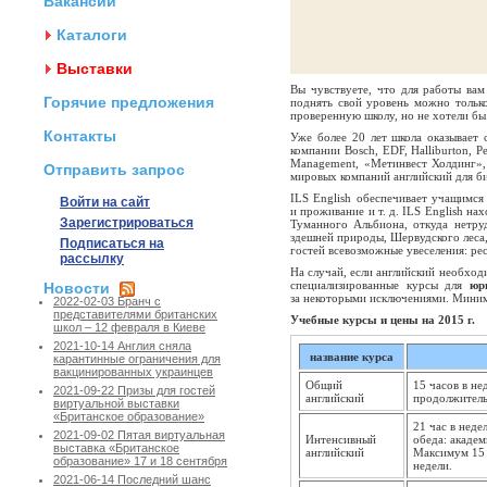
Вакансии
Каталоги
Выставки
Вы чувствуете, что для работы ва
Горячие предложения
поднять свой уровень можно только
проверенную школу, но
не хотели бы
Контакты
Уже более 20 лет школа оказывает 
компании Bosch, EDF, Halliburton, Pe
Management, «Метинвест Холдинг»,
Отправить запрос
мировых компаний английский для биз
ILS English обеспечивает учащимся
Войти на сайт
и проживание и т. д. ILS English н
Зарегистрироваться
Туманного Альбиона, откуда нетру
здешней природы, Шервудского леса,
Подписаться на
гостей всевозможные увеселения: ре
рассылку
На случай, если английский необход
специализированные курсы для
юр
Новости
за некоторыми исключениями. Минима
2022-02-03 Бранч с
представителями британских
Учебные курсы и цены на 2015 г.
школ – 12 февраля в Киеве
2021-10-14 Англия сняла
название курса
карантинные ограничения для
вакцинированных украинцев
Общий
15 часов в н
2021-09-22 Призы для гостей
английский
продолжительн
виртуальной выставки
«Британское образование»
21 час в неде
2021-09-02 Пятая виртуальная
Интенсивный
обеда: академ
выставка «Британское
английский
Максимум 15 
образование» 17 и 18 сентября
недели.
2021-06-14 Последний шанс