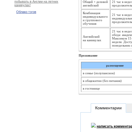
побывать в Англии на летних
Общий + деловой
21 час в нед
каникулах!
английский
продолжительн
Облако тэгов
Комбинация
21 час в неде
индивидуального
индивидуальн
и группового
продолжительн
обучения
21 час в неде
обеда: академ
Английский
Максимум 15 
на каникулах
недели. Дост
понедельник с
Проживание
размещение
в семье (полупансион)
в общежитии (без питания)
в гостинице
Комментарии
написать коммента