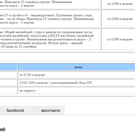
елю. Максимум 15 человек в группе. Минимальная
от £190 в неделю
ость курса – 2 недели.
лю (15 в группе и 6 – индивидуально). Групповые уроки с утра,
ые – после обеда. Максимум 15 человек в группе. Минимальная
от £450 в неделю
ость курса – 1 неделя.
лю. Общий английский с утра и занятия по специализации после
ический английский, подготовка к IELTS или бизнес-английский.
человек в группе. Минимальная продолжительность курса – 2
от £190 в неделю
упны дополнительные экскурсии. Начало курса – каждый
 29 июня по 25 сентября.
цены
от £150 в неделю
£110–120 в неделю + регистрационный сбор £50
по запросу
facebook
вконтакте
рий