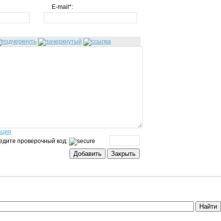
E-mail*:
ация
едите проверочный код: