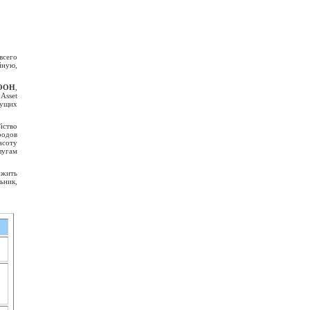
всего
йную,
ООН
,
 Asset
дущих
йство
родов
асоту
лугам
ожить
ьник,