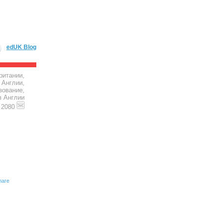
edUK Blog
ритании,
 Англии,
зование,
в Англии
4 2080