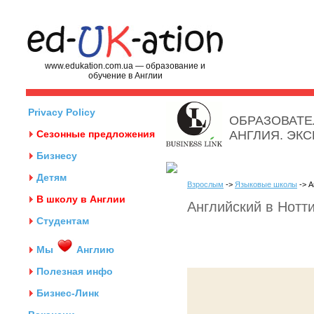
www.edukation.com.ua — образование и
обучение в Англии
Privacy Policy
ОБРАЗОВАТЕ
Сезонные предложения
АНГЛИЯ. ЭК
Бизнесу
Детям
Взрослым
->
Языковые школы
-> А
В школу в Англии
Английский в Нотти
Студентам
Мы
Англию
Полезная инфо
Бизнес-Линк