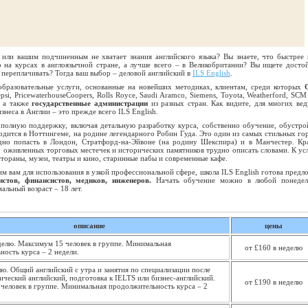
м или вашим подчиненным не хватает
знания английского языка
? Вы знаете, что быстрее 
 на курсах в англоязычной стране, а лучше всего –
в Великобритании
? Вы ищете досто
 переплачивать
? Тогда ваш выбор – деловой английский в
ILS English
.
образовательные услуги, основанные на новейших методиках, клиентам, среди которых
psi, PricewaterhouseCoopers, Rolls Royce, Saudi Aramco, Siemens, Toyota, Weatherford, SCM
 а также
государственные администрации
из разных стран. Как видите, для многих ве
неса в Англии – это прежде всего ILS English.
 полную поддержку, включая детальную разработку курса, собственно обучение, обустро
аходится в Ноттингеме, на родине легендарного Робин Гуда. Это один из самых стильных го
дно попасть в Лондон, Стратфорд-на-Эйвоне (на родину Шекспира) и в Манчестер. Кр
 оживленных торговых местечек и исторических памятников трудно описать словами. К ус
стораны, музеи, театры и кино, старинные пабы и современные кафе.
им вам для использования в узкой профессиональной сфере, школа ILS English готова предл
истов, финансистов, медиков, инженеров.
Начать обучение можно в любой понедел
льный возраст – 18 лет.
описание
цены
еделю. Максимум 15 человек в группе. Минимальная
от £160 в неделю
ость курса – 2 недели.
лю. Общий английский с утра и занятия по специализации после
ический английский, подготовка к IELTS или бизнес-английский.
от £190 в неделю
человек в группе. Минимальная продолжительность курса – 2