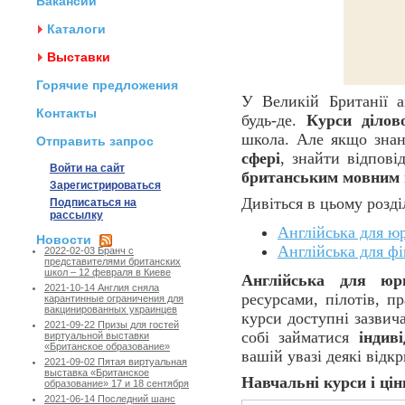
Вакансии
Каталоги
Выставки
Горячие предложения
У Великій Британії а
Контакты
будь-де.
Курси ділово
школа. Але якщо зна
Отправить запрос
сфері
, знайти відпові
Войти на сайт
британським мовним
Зарегистрироваться
Дивіться в цьому розді
Подписаться на
рассылку
Англійська для ю
Новости
Англійська для фі
2022-02-03 Бранч с
представителями британских
школ – 12 февраля в Киеве
Англійська для юри
2021-10-14 Англия сняла
ресурсами, пілотів, п
карантинные ограничения для
вакцинированных украинцев
курси доступні зазвич
2021-09-22 Призы для гостей
собі займатися
індив
виртуальной выставки
«Британское образование»
вашій увазі деякі відкр
2021-09-02 Пятая виртуальная
выставка «Британское
Навчальні курси і цін
образование» 17 и 18 сентября
2021-06-14 Последний шанс