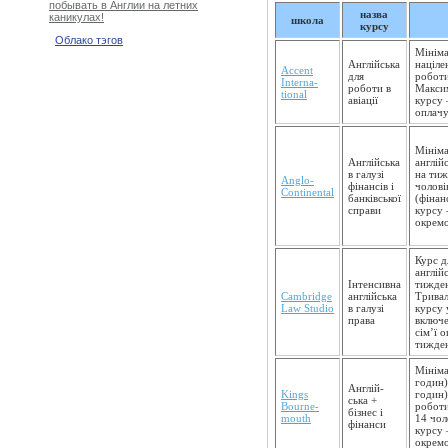
побывать в Англии на летних
назва
каникулах!
школа
курсу
Облако тэгов
Мініма
Англійська
націле
Accent
для
роботи
Interna­
роботи в
Максим
tional
авіації
курсу 
оплачу
Мініма
Англійська
англій
в галузі
на тиж
Anglo-
фінансів і
чолові
Continental
банківсь­кої
(фінан
справи
курсу 
окремо
Курс д
англій
Інтенсивна
тижден
Cambridge
англійська
Тривал
Law Studio
в галузі
курсу 
права
включе
сім’ї 
тижден
Мініма
годин)
Англій­
Kings
годин)
ська +
Bourne­
роботи
бізнес і
mouth
14 чол
фінанси
курсу 
окремо