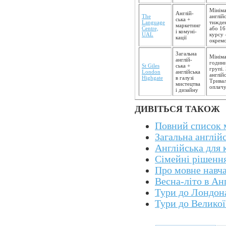
Мініма
Англій­
The
англій
ська +
Language
тижден
маркетинг
Centre,
або 16
і комуні­
UAL
курсу 
кації
окремо
Загальна
Мініма
англій­
години
St Giles
ська +
групі. 
London
англійська
англійс
Highgate
в галузі
Тривал
мистецтва
оплачу
і дизайну
ДИВІТЬСЯ ТАКОЖ
Повний список 
Загальна англій
Англійська для 
Сімейні рішенн
Про мовне навча
Весна-літо в Анг
Тури до Лондон
Тури до Великої