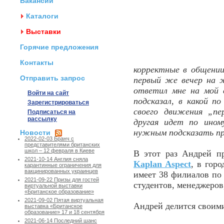
Вакансии
Каталоги
Выставки
Горячие предложения
Контакты
корректные в общении 
Отправить запрос
первый же вечер на 
ответил мне на мой 
Войти на сайт
подсказал, в какой п
Зарегистрироваться
своего движения „пе
Подписаться на
рассылку
другая идет по ином
нужным подсказать пр
Новости
2022-02-03 Бранч с
представителями британских
школ – 12 февраля в Киеве
В этот раз Андрей п
2021-10-14 Англия сняла
Kaplan Aspect
, в гор
карантинные ограничения для
вакцинированных украинцев
имеет 38 филиалов по 
2021-09-22 Призы для гостей
студентов, менеджеров
виртуальной выставки
«Британское образование»
2021-09-02 Пятая виртуальная
Андрей делится свои
выставка «Британское
образование» 17 и 18 сентября
2021-06-14 Последний шанс