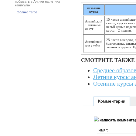
побывать в Англии на летних
каникулах!
название
курса
Облако тэгов
15 часов английског
Английский
сквош, езда на вело
+ активный
целый день в недел
досуг
курса – 2 недели.
25 часов в неделю, 
Английский
(математика, физика
для учебы
человек в группе. П
СМОТРИТЕ ТАКЖЕ
Среднее образов
Летние курсы ан
Осенние курсы а
Комментарии
написать коммента
Имя*: