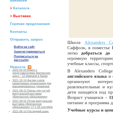
Вакансии
Каталоги
Выставки
Горячие предложения
Контакты
Отправить запрос
Школа
Alexanders Co
Войти на сайт
Саффолк, в поместье Б
Зарегистрироваться
легко
добраться до
Подписаться на
огромную территорию
рассылку
учебные классы, спорт
Новости
В Alexanders Colle
2022-02-03 Бранч с
представителями британских
английского языка
и 
школ – 12 февраля в Киеве
2021-10-14 Англия сняла
организуют интер
карантинные ограничения для
развлекательные и ку
вакцинированных украинцев
2021-09-22 Призы для гостей
дети находятся под п
виртуальной выставки
Возраст учащихся –
1
«Британское образование»
2021-09-02 Пятая виртуальная
питание и программа 
выставка «Британское
образование» 17 и 18 сентября
Учебные курсы и цены
2021-06-14 Последний шанс