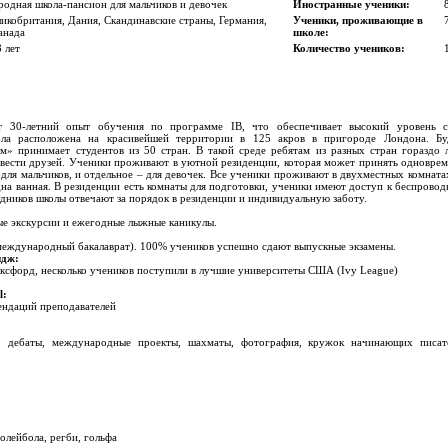
одная школа-пансион для мальчиков и девочек
Иностранные ученики:
икобритания, Дания, Скандинавские страны, Германия,
Ученики, проживающие в
анада
школе:
8 лет
Количество учеников:
 30-летний опыт обучения по программе IB, что обеспечивает высокий уровень с
ола расположена на красивейшей территории в 125 акров в пригороде Лондона. Бу
» принимает студентов из 50 стран. В такой среде ребятам из разных стран гораздо 
завести друзей. Ученики проживают в уютной резиденции, которая может принять одновре
 для мальчиков, и отдельное – для девочек. Все ученики проживают в двухместных комната
на ванная. В резиденции есть комнаты для подготовки, ученики имеют доступ к беспрово
удников школы отвечают за порядок в резиденции и индивидуальную заботу.
ые экскурсии и ежегодные лыжные каникулы.
(международный бакалаврат). 100% учеников успешно сдают выпускные экзамены.
идж:
Оксфорд, несколько учеников поступили в лучшие университеты США (Ivy League)
l:
ендаций преподавателей
о, дебаты, международные проекты, шахматы, фотография, кружок начинающих писат
олейбола, регби, гольфа