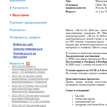
Вакансии
Тип:
Междунар
Основные
США, Вел
Каталоги
национальности:
Россия, К
Возраст:
от 2 до 1
Выставки
Горячие предложения
Контакты
Школа «Эй-Си-Эс Кобхэм» имеет
выпускниками экзаменов IB. Шк
международной, «Эй-Си-Эс Кобхэм
Отправить запрос
адаптироваться в новой стране и 
до 100 человек: отдельное крыло –
Войти на сайт
каждые две комнаты приходится од
интернету и телефону. Шесть сотр
Зарегистрироваться
В стоимость включены еженедельн
Подписаться на
Академические достижения:
рассылку
С 2008 года школа перешла на IB 
Поступление в Оксфорд и Кембр
Новости
В 2008 году 1 ученик поступил в 
2022-02-03 Бранч с
представителями британских
Условия приема на GCSE и A-leve
школ – 12 февраля в Киеве
На основе текущих оценок и реком
2021-10-14 Англия сняла
Дополнительные предметы:
карантинные ограничения для
Драма, танцы, музыка, искусств
вакцинированных украинцев
кулинария, компьютерные навыки.
2021-09-22 Призы для гостей
виртуальной выставки
Спорт и оснащение:
«Британское образование»
2021-09-02 Пятая виртуальная
бассейн
выставка «Британское
теннисные корты
образование» 17 и 18 сентября
тренажерный зал
площадки для баскетбола, в
2021-06-14 Последний шанс