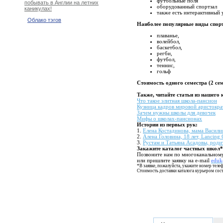
футбольные поля
побывать в Англии на летних
оборудованный спортзал
каникулах!
также есть интерактивный
Облако тэгов
Наиболее популярные виды спор
плаванье,
волейбол,
баскетбол,
регби,
футбол,
теннис,
гольф
Стоимость одного семестра (2 сем
Также, читайте статьи из нашего 
Что такое элитная школа-пансион
Кузница кадров мировой аристокра
Зачем нужны школы для девочек
Мифы о школах-пансионах
Истории из первых рук:
1.
Елена Костадинова, мама Василия
2.
Алена Головина, 18 лет, Lancing 
3.
Рустам и Татьяна Асадовы, роди
Закажите каталог частных школ*
Позвоните нам по многоканальном
или пришлите заявку на e-mail
eduk
*В заявке, пожалуйста, укажите номер телеф
Стоимость доставки каталога курьером сост