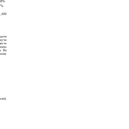
88%
7%
1,400
дачи
дучи
легче
менно
х. На
дному
елей,