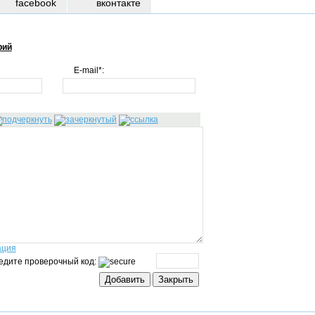
facebook
вконтакте
рий
E-mail*:
ация
едите проверочный код: