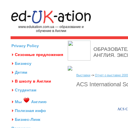
www.edukation.com.ua — образование и
обучение в Англии
Privacy Policy
ОБРАЗОВАТЕ
Сезонные предложения
АНГЛИЯ. ЭК
Бизнесу
Детям
Выставки
->
Отчет о выставке 2009
В школу в Англии
ACS International S
Студентам
Мы
Англию
ACS Co
Полезная инфо
Бизнес-Линк