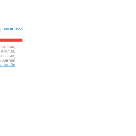
edUK Blog
ритании,
 Англии,
зование,
в Англии