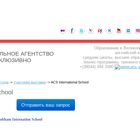
Образование в Великоб
английский в
ЛЬНОЕ АГЕНТСТВО
средние школы, высшее обра
СКЛЮЗИВНО
бизнес-программы, тренинги 
+(38044) 494 2080
 года
->
Участники выставки
-> ACS International School
chool
Отправить ваш запрос
bham Internation School