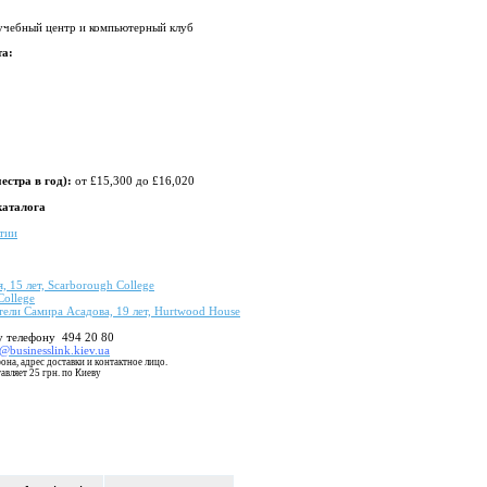
 учебный центр и компьютерный клуб
та:
естра в год):
от £15,300 дo £16,020
каталога
тии
, 15 лет, Scarborough College
College
тели Самира Асадова, 19 лет, Hurtwood House
у телефону 494 20 80
@businesslink.kiev.ua
она, адрес доставки и контактное лицо.
авляет 25 грн. по Киеву