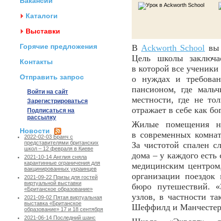
Вакансии
Каталоги
Выставки
Горячие предложения
В
Ackworth School
вы 
Цель школы заключае
Контакты
в которой все ученики
Отправить запрос
о нуждах и требован
пансионом, где мальч
Войти на сайт
местности, где не то
Зарегистрироваться
отражает в себе как бо
Подписаться на
рассылку
Жилые помещения н
Новости
в современных комнат
2022-02-03 Бранч с
представителями британских
За чистотой спален с
школ – 12 февраля в Киеве
дома – у каждого есть
2021-10-14 Англия сняла
карантинные ограничения для
медицинским центром,
вакцинированных украинцев
организации поездок
2021-09-22 Призы для гостей
виртуальной выставки
бюро путешествий. «
«Британское образование»
узлов, в частности та
2021-09-02 Пятая виртуальная
выставка «Британское
Шеффилд и Манчестер
образование» 17 и 18 сентября
2021-06-14 Последний шанс