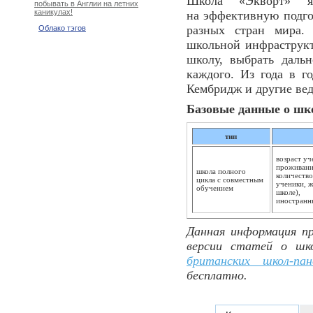
Школа «Экворт» яв
побывать в Англии на летних
каникулах!
на эффективную подго
разных стран мира.
Облако тэгов
школьной инфраструк
школу, выбрать даль
каждого. Из года в 
Кембридж и другие ве
Базовые данные о шк
тип
возраст уч
проживание
школа полного
количество
цикла с совместным
ученики, ж
обучением
школе),
иностранн
Данная информация пр
версии статей о шк
британских школ-пан
бесплатно.