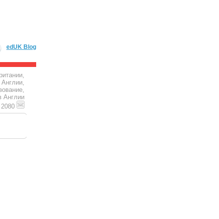
edUK Blog
ритании,
 Англии,
зование,
в Англии
4 2080