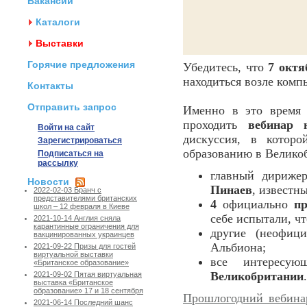
Вакансии
Каталоги
Выставки
Горячие предложения
Убедитесь, что
7 октя
находиться возле компь
Контакты
Отправить запрос
Именно в это время
проходить
вебинар 
Войти на сайт
дискуссия, в кото
Зарегистрироваться
образованию в Великоб
Подписаться на
рассылку
главный дириже
Новости
Пинаев
, известн
2022-02-03 Бранч с
представителями британских
4
официально
пр
школ – 12 февраля в Киеве
себе испытали, ч
2021-10-14 Англия сняла
карантинные ограничения для
другие (неофиц
вакцинированных украинцев
Альбиона;
2021-09-22 Призы для гостей
виртуальной выставки
все интересу
«Британское образование»
Великобритании
2021-09-02 Пятая виртуальная
выставка «Британское
образование» 17 и 18 сентября
Прошлогодний вебина
2021-06-14 Последний шанс