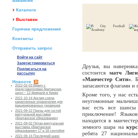
Вакансии
Каталоги
Выставки
Горячие предложения
Контакты
Отправить запрос
Войти на сайт
Зарегистрироваться
Друзья, вы наверняка
Подписаться на
состоится
матч Лиги
рассылку
«Манчестер Сити»
. 
Новости
запасаются флагами и
2022-02-03 Бранч с
представителями британских
школ – 12 февраля в Киеве
Кроме того, у нас ест
2021-10-14 Англия сняла
неугомонные мальчишк
карантинные ограничения для
вакцинированных украинцев
вас есть все шансы
2021-09-22 Призы для гостей
приключение! Языко
виртуальной выставки
«Британское образование»
находится в манчестер
2021-09-02 Пятая виртуальная
земного шара на
курс
выставка «Британское
образование» 17 и 18 сентября
ребята 27 националь
2021-06-14 Последний шанс