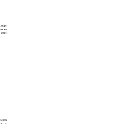
стал:
ии на
 срок
смело
ам по