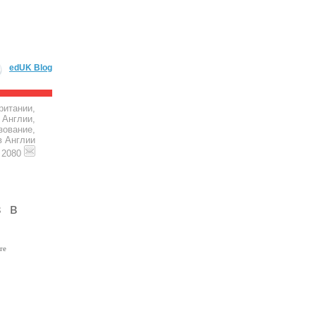
edUK Blog
ритании,
 Англии,
зование,
в Англии
4 2080
в в