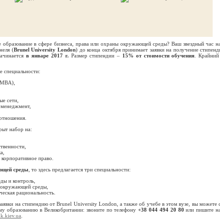
 образование в сфере бизнеса, права или охраны окружающей среды? Ваш звездный час на
неля (
Brunel University London
) до конца октября принимает заявки на получение стипенд
начинается
в январе 2017 г.
Размер стипендии –
15% от стоимости обучения
. Крайний
 специальности:
(MBA),
ые сети,
с-менеджмент,
отношения.
рыт набор на:
ственности,
а,
 корпоративное право.
ющей среды
, то здесь предлагается три специальности:
ды и контроль,
 окружающей среды,
ческая рациональность.
аявки на стипендию от Brunel University London, а также об учебе в этом вузе, вы можете 
му образованию в Великобритании: звоните по телефону
+38 044 494 20 80
или пишите н
k.kiev.ua
.