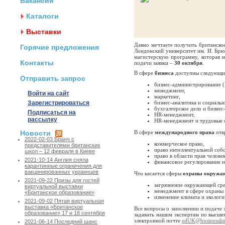
Вакансии
Каталоги
Выставки
Давно мечтаете получить британское
Горячие предложения
Лондонский университет им. И. Брю
магистерскую программу, которая 
Контакты
подачи заявки –
30 октября
.
В сфере
бизнеса
доступны следующие
Отправить запрос
бизнес-администрирование 
менеджмент,
Войти на сайт
маркетинг,
Зарегистрироваться
бизнес-аналитика и социальн
бухгалтерское дело и бизне
Подписаться на
HR-менеджмент,
рассылку
HR-менеджмент и трудовые 
Новости
В сфере
международного права
отк
2022-02-03 Бранч с
коммерческое право,
представителями британских
право интеллектуальной соб
школ – 12 февраля в Киеве
право в области прав человек
2021-10-14 Англия сняла
финансовое регулирование и
карантинные ограничения для
вакцинированных украинцев
Что касается сферы
охраны окружа
2021-09-22 Призы для гостей
загрязнение окружающей сре
виртуальной выставки
менеджмент в сфере охраны
«Британское образование»
изменение климата и экологи
2021-09-02 Пятая виртуальная
выставка «Британское
Все вопросы о заполнении и подаче з
образование» 17 и 18 сентября
задавать нашим экспертам по высше
электронной почте
edUK@businesslin
2021-06-14 Последний шанс