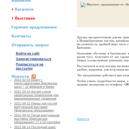
Вакансии
Каталоги
Выставки
Горячие предложения
Контакты
Друзья, мы приготовили для вас ак
в Великобританию изучать английск
вы уплатите по крайней мере часть 
Отправить запрос
Британию.
Войти на сайт
Оплачивая обучение в британских я
кроме того, получаете от нас гаран
Зарегистрироваться
банках осуществление денежных пер
Подписаться на
Рассчитаться за всю поездку вы мож
рассылку
удобно, например, для получения ви
Это предложение действует при опл
Новости
2022-02-03 Бранч с
Чтобы узнать подробности акции, а
представителями британских
нашими экспертами по телефону
+38
школ – 12 февраля в Киеве
2021-10-14 Англия сняла
карантинные ограничения для
вакцинированных украинцев
2021-09-22 Призы для гостей
виртуальной выставки
«Британское образование»
2021-09-02 Пятая виртуальная
выставка «Британское
Новости
образование» 17 и 18 сентября
2021-06-14 Последний шанс