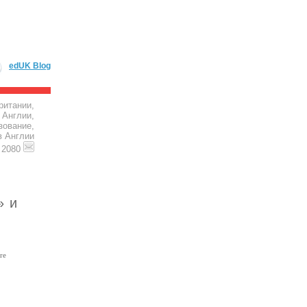
edUK Blog
ритании,
 Англии,
зование,
в Англии
4 2080
» и