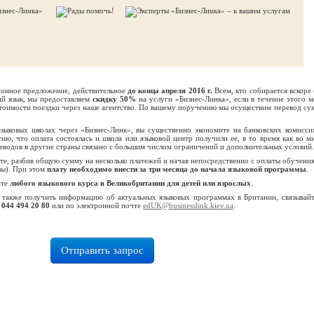
ционное предложение, действительное
до конца апреля 2016 г.
Всем, кто собирается вскоре 
ий язык, мы предоставляем
скидку 50%
на услуги «Бизнес-Линка», если в течение этого м
стоимости поездки через наше агентство. По вашему поручению мы осуществим перевод су
зыковых школах через «Бизнес-Линк», вы существенно экономите на банковских комисси
тию, что оплата состоялась и школа или языковой центр получили ее, в то время как во м
еводов в другие страны связано с большим числом ограничений и дополнительных условий.
ете, разбив общую сумму на несколько платежей и начав непосредственно с оплаты обучения
зы). При этом
плату необходимо внести за три месяца до начала языковой программы
.
ате
любого языкового курса в Великобритании для детей или взрослых
.
 также получить информацию об актуальных языковых программах в Британии, связывайт
 044 494 20 80
или по электронной почте
edUK@businesslink.kiev.ua
.
Отправить запрос