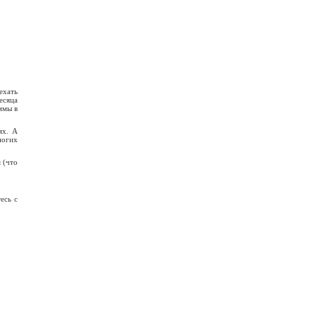
ехать
есяца
ммы в
ях. А
ногих
 (что
есь с