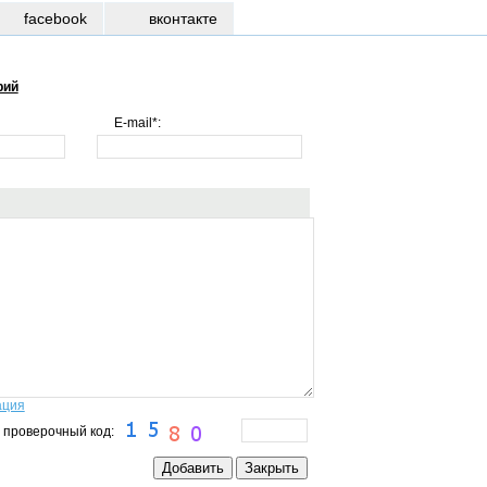
facebook
вконтакте
рий
E-mail*:
ация
 проверочный код: